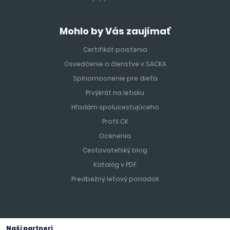
Mohlo by Vás zaujímať
Certifikát poistenia
Osvedčenie o členstve v SACKA
Splnomocnenie pre dieťa
Prvýkrát na letisku
Hľadám spolucestujúceho
Profil CK
Ocenenia
Cestovateľský blog
Katalóg v PDF
Predbežný letový poriadok
Naši partneri