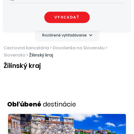
VYHĽADAŤ
Rozšírené vyhľadávanie
Cestovná kancelária
>
Dovolenka na Slovensku
>
Slovensko
>
Žilinský kraj
Žilinský kraj
Obľúbené
destinácie