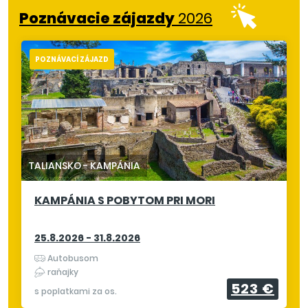
Poznávacie zájazdy
2026
POZNÁVACÍ ZÁJAZD
TALIANSKO
-
KAMPÁNIA
KAMPÁNIA S POBYTOM PRI MORI
25.8.2026 - 31.8.2026
Autobusom
raňajky
523 €
s poplatkami za os.