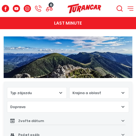
0
LAST MINUTE
Typ zájazdu
Krajina a oblasť
Doprava
Zvoľte dátum
Počet osôb