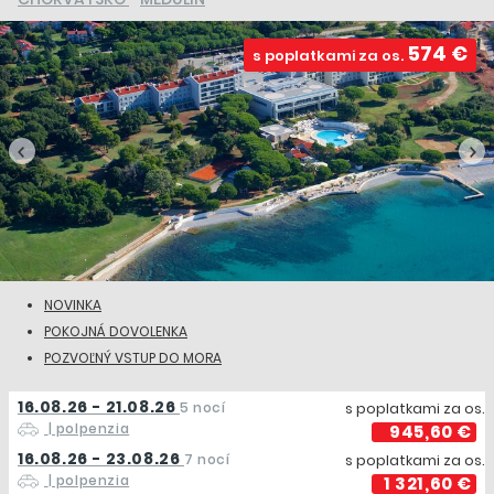
574 €
s poplatkami za os.
NOVINKA
POKOJNÁ DOVOLENKA
POZVOĽNÝ VSTUP DO MORA
16.08.26 - 21.08.26
5 nocí
s poplatkami za os.
| polpenzia
945,60 €
16.08.26 - 23.08.26
7 nocí
s poplatkami za os.
| polpenzia
1 321,60 €