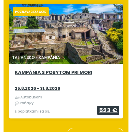
POZNÁVACÍ ZÁJAZD
TALIANSKO
-
KAMPÁNIA
KAMPÁNIA S POBYTOM PRI MORI
25.8.2026 - 31.8.2026
Autobusom
raňajky
523 €
s poplatkami za os.