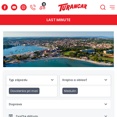
0
LAST MINUTE
Typ zájazdu
Krajina a oblasť
Dovolenka pri mori
Medulin
Doprava
Zvoľte dátum