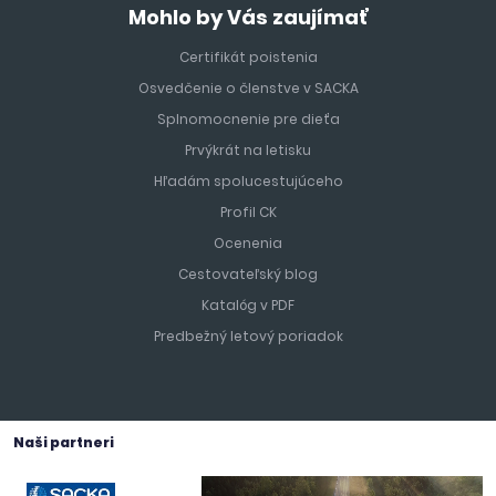
Mohlo by Vás zaujímať
Certifikát poistenia
Osvedčenie o členstve v SACKA
Splnomocnenie pre dieťa
Prvýkrát na letisku
Hľadám spolucestujúceho
Profil CK
Ocenenia
Cestovateľský blog
Katalóg v PDF
Predbežný letový poriadok
Naši partneri