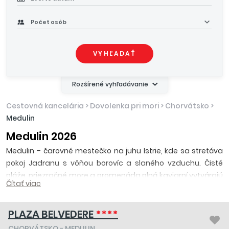
Počet osôb
VYHĽADAŤ
Rozšírené vyhľadávanie
Cestovná kancelária
>
Dovolenka pri mori
>
Chorvátsko
>
Medulin
Medulin 2026
Medulin – čarovné mestečko na juhu Istrie, kde sa stretáva
pokoj Jadranu s vôňou borovíc a slaného vzduchu. Čisté
pláže, priezračné more a promenáda plná kaviarní vytvárajú
Čítať viac
ideálne miesto na letný oddych. Obľúbený u rodín aj párov,
Medulin ponúka kombináciu relaxu, športu a nenúteného
prímorského šarmu. Zažite Chorvátsko tak, ako ho
PLAZA BELVEDERE
****
nepoznáte – s atmosférou, ktorá vás pohltí.
CHORVÁTSKO
-
MEDULIN