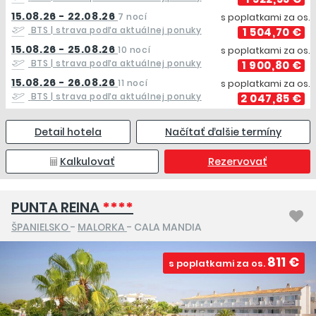
15.08.26 - 22.08.26
7 nocí
s poplatkami za os.
BTS
| strava podľa aktuálnej ponuky
1 504,70 €
15.08.26 - 25.08.26
10 nocí
s poplatkami za os.
BTS
| strava podľa aktuálnej ponuky
1 900,80 €
15.08.26 - 26.08.26
11 nocí
s poplatkami za os.
BTS
| strava podľa aktuálnej ponuky
2 047,85 €
Detail hotela
Načítať ďalšie termíny
Kalkulovať
Rezervovať
PUNTA REINA
****
ŠPANIELSKO
-
MALORKA
- CALA MANDIA
811 €
s poplatkami za os.