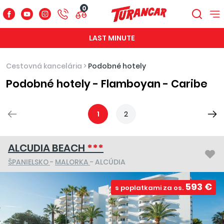
0
LAST MINUTE
Cestovná kancelária
>
Podobné hotely
Podobné hotely - Flamboyan - Caribe
1
2
ALCUDIA BEACH
***
ŠPANIELSKO
-
MALORKA
- ALCÚDIA
593 €
s poplatkami za os.