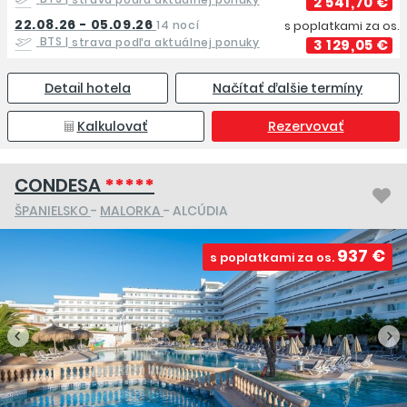
2 541,70 €
22.08.26 - 05.09.26
14 nocí
s poplatkami za os.
BTS
| strava podľa aktuálnej ponuky
3 129,05 €
Detail hotela
Načítať ďalšie termíny
Kalkulovať
Rezervovať
CONDESA
*****
ŠPANIELSKO
-
MALORKA
- ALCÚDIA
937 €
s poplatkami za os.