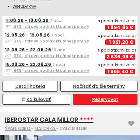
WIFI ZDARMA
11.08.26 - 18.08.26
7 nocí
s poplatkami za os.
BTS
| strava podľa aktuálnej ponuky
1 894,85 €
12.08.26 - 19.08.26
7 nocí
s poplatkami za os.
BTS
| strava podľa aktuálnej ponuky
1 921,20 €
12.08.26 - 22.08.26
10 nocí
s poplatkami za os.
BTS
| strava podľa aktuálnej ponuky
2 636,05 €
15.08.26 - 22.08.26
7 nocí
s poplatkami za os.
BTS
| strava podľa aktuálnej ponuky
1 965,40 €
Detail hotela
Načítať ďalšie termíny
Kalkulovať
Rezervovať
IBEROSTAR CALA MILLOR
****
ŠPANIELSKO
-
MALORKA
- CALA MILLOR