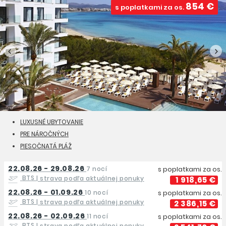
854 €
s poplatkami za os.
LUXUSNÉ UBYTOVANIE
PRE NÁROČNÝCH
PIESOČNATÁ PLÁŽ
22.08.26 - 29.08.26
7 nocí
s poplatkami za os.
BTS
| strava podľa aktuálnej ponuky
1 918,65 €
22.08.26 - 01.09.26
10 nocí
s poplatkami za os.
BTS
| strava podľa aktuálnej ponuky
2 386,15 €
22.08.26 - 02.09.26
11 nocí
s poplatkami za os.
BTS
| strava podľa aktuálnej ponuky