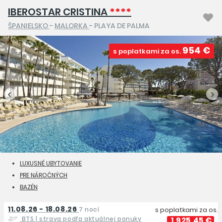
IBEROSTAR CRISTINA
****
ŠPANIELSKO
-
MALORKA
- PLAYA DE PALMA
954 €
s poplatkami za os.
LUXUSNÉ UBYTOVANIE
PRE NÁROČNÝCH
BAZÉN
11.08.26 - 18.08.26
7 nocí
s poplatkami za os.
BTS
| strava podľa aktuálnej ponuky
1 925,45 €