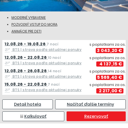
MODERNÉ VYBAVENIE
POZVOĽNÝ VSTUP DO MORA
ANIMÁCIE PRE DETI
12.08.26 - 19.08.26
7 nocí
s poplatkami za os.
BTS
| strava podľa aktuálnej ponuky
3 043,20 €
12.08.26 - 22.08.26
10 nocí
s poplatkami za os.
BTS
| strava podľa aktuálnej ponuky
4 137,15 €
12.08.26 - 26.08.26
14 nocí
s poplatkami za os.
BTS
| strava podľa aktuálnej ponuky
5 569,40 €
15.08.26 - 22.08.26
7 nocí
s poplatkami za os.
BTS
| strava podľa aktuálnej ponuky
2 217,00 €
Detail hotela
Načítať ďalšie termíny
Kalkulovať
Rezervovať