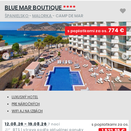
BLUE MAR BOUTIQUE
****
ŠPANIELSKO
-
MALORKA
- CAMP DE MAR
774 €
s poplatkami za os.
LUXUSNÝ HOTEL
PRE NÁROČNÝCH
WIFI AJ NA IZBÁCH
12.08.26 - 19.08.26
7 nocí
s poplatkami za os.
BTS
| strava podľa aktuálnej ponuky
1 522,55 €