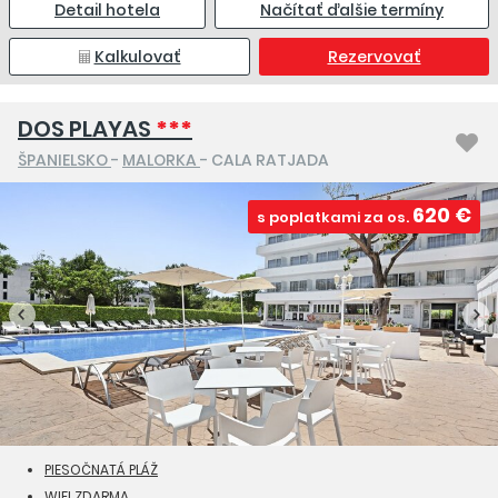
Detail hotela
Načítať ďalšie termíny
Kalkulovať
Rezervovať
DOS PLAYAS
***
ŠPANIELSKO
-
MALORKA
- CALA RATJADA
620 €
s poplatkami za os.
PIESOČNATÁ PLÁŽ
WIFI ZDARMA