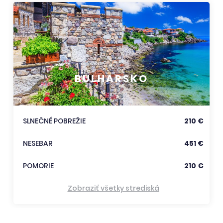
BULHARSKO
SLNEČNÉ POBREŽIE
210 €
NESEBAR
451 €
POMORIE
210 €
Zobraziť všetky strediská