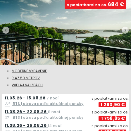
684 €
s poplatkami za os.
MODERNÉ VYBAVENIE
PLÁŽ 50 METROV
WIFI AJ NA IZBÁCH
11.08.26 - 18.08.26
7 nocí
s poplatkami za os.
BTS
| strava podľa aktuálnej ponuky
1 293,90 €
11.08.26 - 22.08.26
11 nocí
s poplatkami za os.
BTS
| strava podľa aktuálnej ponuky
1 758,85 €
11.08.26 - 25.08.26
14 nocí
s poplatkami za os.