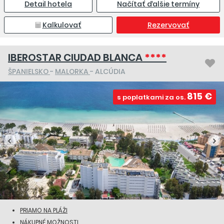
Detail hotela
Načítať ďalšie termíny
Kalkulovať
Rezervovať
IBEROSTAR CIUDAD BLANCA
****
ŠPANIELSKO
-
MALORKA
- ALCÚDIA
815 €
s poplatkami za os.
PRIAMO NA PLÁŽI
NÁKUPNÉ MOŽNOSTI