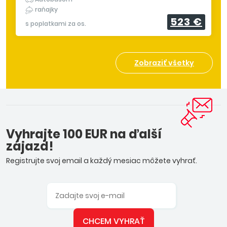
raňajky
523 €
s poplatkami za os.
Zobraziť všetky
Vyhrajte 100 EUR na ďalší
zájazd!
Registrujte svoj email a každý mesiac môžete vyhrať.
CHCEM VYHRAŤ