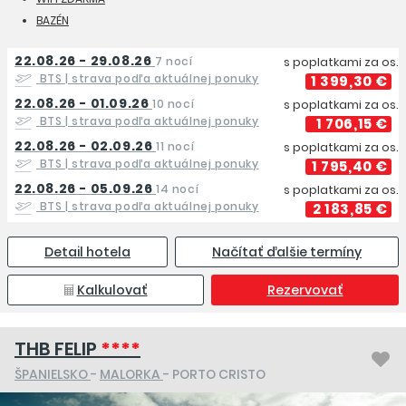
BAZÉN
22.08.26 - 29.08.26
7 nocí
s poplatkami za os.
BTS
| strava podľa aktuálnej ponuky
1 399,30 €
22.08.26 - 01.09.26
10 nocí
s poplatkami za os.
BTS
| strava podľa aktuálnej ponuky
1 706,15 €
22.08.26 - 02.09.26
11 nocí
s poplatkami za os.
BTS
| strava podľa aktuálnej ponuky
1 795,40 €
22.08.26 - 05.09.26
14 nocí
s poplatkami za os.
BTS
| strava podľa aktuálnej ponuky
2 183,85 €
Detail hotela
Načítať ďalšie termíny
Kalkulovať
Rezervovať
THB FELIP
****
ŠPANIELSKO
-
MALORKA
- PORTO CRISTO