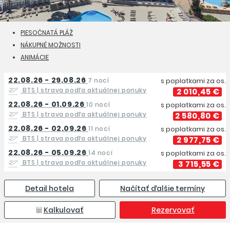
PIESOČNATÁ PLÁŽ
NÁKUPNÉ MOŽNOSTI
ANIMÁCIE
22.08.26 - 29.08.26
7 nocí
s poplatkami za os.
BTS
| strava podľa aktuálnej ponuky
2 010,45 €
22.08.26 - 01.09.26
10 nocí
s poplatkami za os.
BTS
| strava podľa aktuálnej ponuky
2 580,80 €
22.08.26 - 02.09.26
11 nocí
s poplatkami za os.
BTS
| strava podľa aktuálnej ponuky
2 977,75 €
22.08.26 - 05.09.26
14 nocí
s poplatkami za os.
BTS
| strava podľa aktuálnej ponuky
3 715,55 €
Detail hotela
Načítať ďalšie termíny
Kalkulovať
Rezervovať