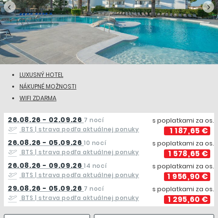
LUXUSNÝ HOTEL
NÁKUPNÉ MOŽNOSTI
WIFI ZDARMA
26.08.26 - 02.09.26
7 nocí
s poplatkami za os.
BTS
| strava podľa aktuálnej ponuky
1 187,65 €
26.08.26 - 05.09.26
10 nocí
s poplatkami za os.
BTS
| strava podľa aktuálnej ponuky
1 578,65 €
26.08.26 - 09.09.26
14 nocí
s poplatkami za os.
BTS
| strava podľa aktuálnej ponuky
1 956,90 €
29.08.26 - 05.09.26
7 nocí
s poplatkami za os.
BTS
| strava podľa aktuálnej ponuky
1 295,60 €