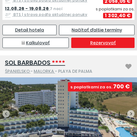
BTS
| strava podľa aktuálnej ponuky
2 058,05 €
12.08.26 - 19.08.26
7 nocí
s poplatkami za os.
BTS
| strava podľa aktuálnej ponuky
1 302,40 €
Detail hotela
Načítať ďalšie termíny
Kalkulovať
Rezervovať
SOL BARBADOS
****
ŠPANIELSKO
-
MALORKA
- PLAYA DE PALMA
700 €
s poplatkami za os.