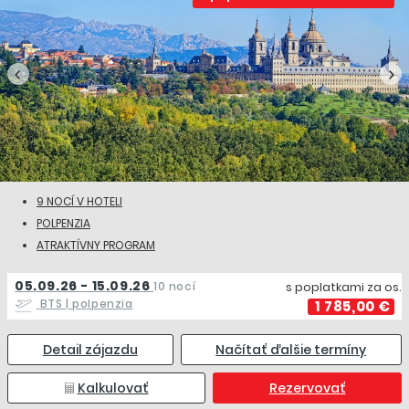
9 NOCÍ V HOTELI
POLPENZIA
ATRAKTÍVNY PROGRAM
05.09.26 - 15.09.26
10 nocí
s poplatkami za os.
BTS
| polpenzia
1 785,00 €
Detail zájazdu
Načítať ďalšie termíny
Kalkulovať
Rezervovať