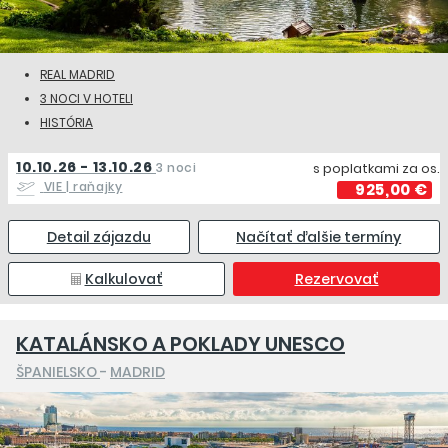
REAL MADRID
3 NOCI V HOTELI
HISTÓRIA
10.10.26 - 13.10.26
3 noci
s poplatkami za os.
VIE
| raňajky
925,00 €
Detail zájazdu
Načítať ďalšie termíny
Kalkulovať
Rezervovať
KATALÁNSKO A POKLADY UNESCO
ŠPANIELSKO
-
MADRID