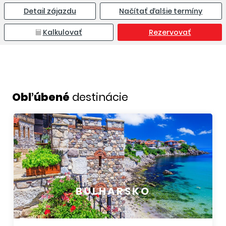
Detail zájazdu
Načítať ďalšie termíny
Kalkulovať
Rezervovať
Obľúbené
destinácie
BULHARSKO