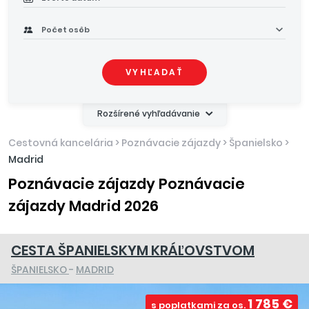
Počet osôb
VYHĽADAŤ
Rozšírené vyhľadávanie
Cestovná kancelária
>
Poznávacie zájazdy
>
Španielsko
>
Madrid
Poznávacie zájazdy Poznávacie
zájazdy Madrid 2026
CESTA ŠPANIELSKYM KRÁĽOVSTVOM
ŠPANIELSKO
-
MADRID
1 785 €
s poplatkami za os.