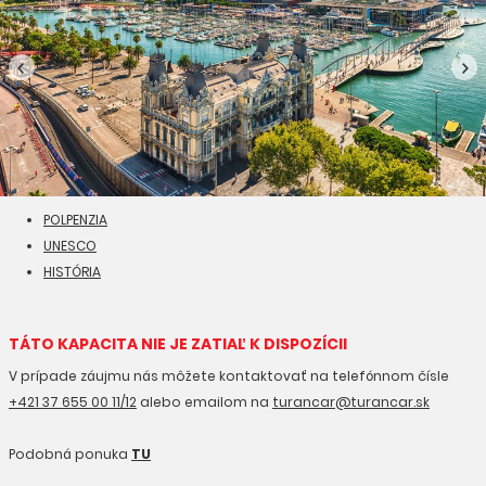
POLPENZIA
UNESCO
HISTÓRIA
TÁTO KAPACITA NIE JE ZATIAĽ K DISPOZÍCII
V prípade záujmu nás môžete kontaktovať na telefónnom čísle
+421 37 655 00 11/12
alebo emailom na
turancar@turancar.sk
Podobná ponuka
TU