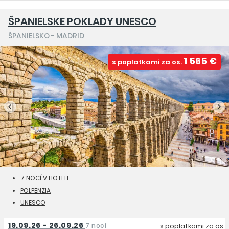
ŠPANIELSKE POKLADY UNESCO
ŠPANIELSKO
-
MADRID
1 565 €
s poplatkami za os.
7 NOCÍ V HOTELI
POLPENZIA
UNESCO
19.09.26 - 26.09.26
7 nocí
s poplatkami za os.