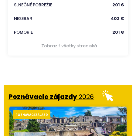
SLNEČNÉ POBREŽIE
201 €
NESEBAR
402 €
POMORIE
201 €
Zobraziť všetky strediská
Poznávacie zájazdy
2026
POZNÁVACÍ ZÁJAZD