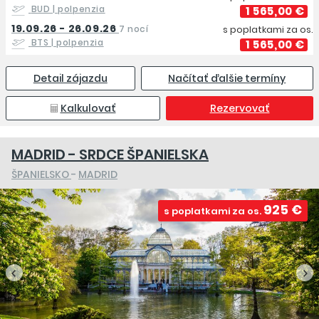
BUD
| polpenzia
1 565,00 €
19.09.26 - 26.09.26
7 nocí
s poplatkami za os.
BTS
| polpenzia
1 565,00 €
Detail zájazdu
Načítať ďalšie termíny
Kalkulovať
Rezervovať
MADRID - SRDCE ŠPANIELSKA
ŠPANIELSKO
-
MADRID
925 €
s poplatkami za os.