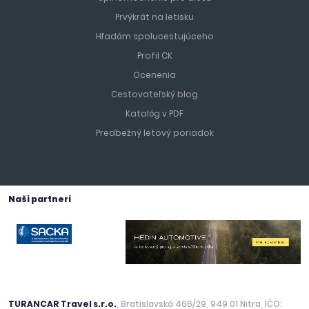
Prvýkrát na letisku
Hľadám spolucestujúceho
Profil CK
Ocenenia
Cestovateľský blog
Katalóg v PDF
Predbežný letový poriadok
Naši partneri
TURANCAR Travel s.r.o.
, Bratislavská 466/29, 949 01 Nitra, IČO: