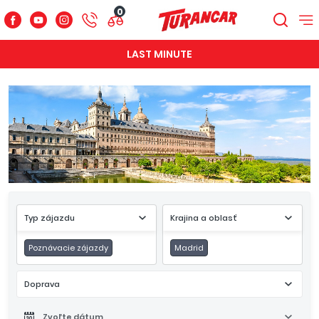
0
LAST MINUTE
Typ zájazdu
Krajina a oblasť
Poznávacie zájazdy
Madrid
Doprava
Zvoľte dátum