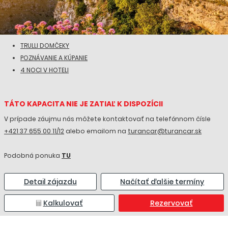
TRULLI DOMČEKY
POZNÁVANIE A KÚPANIE
4 NOCI V HOTELI
TÁTO KAPACITA NIE JE ZATIAĽ K DISPOZÍCII
V prípade záujmu nás môžete kontaktovať na telefónnom čísle
+421 37 655 00 11/12
alebo emailom na
turancar@turancar.sk
Podobná ponuka
TU
Detail zájazdu
Načítať ďalšie termíny
Kalkulovať
Rezervovať