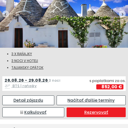
3 X RAŇAJKY
3 NOCI V HOTELI
TALIANSKY OPÄTOK
26.08.26 - 29.08.26
3 noci
s poplatkami za os.
BTS
| raňajky
852,00 €
Detail zájazdu
Načítať ďalšie termíny
Kalkulovať
Rezervovať