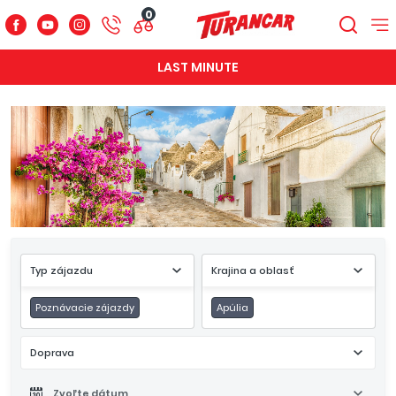
0
LAST MINUTE
Typ zájazdu
Krajina a oblasť
Poznávacie zájazdy
Apúlia
Doprava
Zvoľte dátum