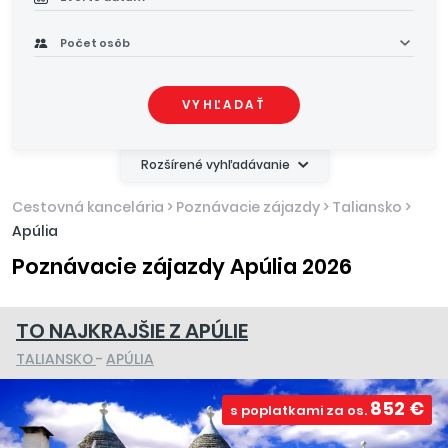
Počet osôb
VYHĽADAŤ
Rozšírené vyhľadávanie
Cestovná kancelária
>
Poznávacie zájazdy
>
Taliansko
>
Apúlia
Poznávacie zájazdy Apúlia 2026
TO NAJKRAJŠIE Z APÚLIE
TALIANSKO
-
APÚLIA
852 €
s poplatkami za os.