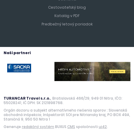
Cestovateľský blog
Katalóg v PDF
Predbežný letový poriadok
Naši partneri
TURANCAR Travel s.r.o.
, Bratislavská 466/29, 949 01 Nitra, IČO:
55028241, IČ DPH: SK 2121898768.
Orgán dozoru a subjekt alternatívneho riešenia sporov : Slovenská
obchodná inšpekcia, Inšpektorát SOI pre Nitriansky kraj, PO BOX 49A,
Staničná 9, 950 50 Nitra 1
Generuje
redakčný systém
BUXUS
CMS
spoločnosti
ui42
.