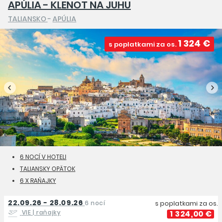
APÚLIA - KLENOT NA JUHU
TALIANSKO
-
APÚLIA
1 324 €
s poplatkami za os.
6 NOCÍ V HOTELI
TALIANSKY OPÄTOK
6 X RAŇAJKY
22.09.26 - 28.09.26
6 nocí
s poplatkami za os.
VIE
| raňajky
1 324,00 €