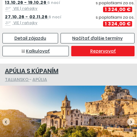
13.10.26 - 19.10.26
6 nocí
s poplatkami za os.
VIE
| raňajky
1 324,00 €
27.10.26 - 02.11.26
6 nocí
s poplatkami za os.
VIE
| raňajky
1 324,00 €
Detail zájazdu
Načítať ďalšie termíny
Kalkulovať
Rezervovať
APÚLIA S KÚPANÍM
TALIANSKO
-
APÚLIA