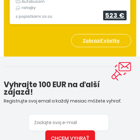
Autobusom
raňajky
523 €
s poplatkami za os.
Zobraziť všetky
Vyhrajte 100 EUR na ďalší
zájazd!
Registrujte svoj email a každý mesiac môžete vyhrať.
CHCEM VYHRAŤ