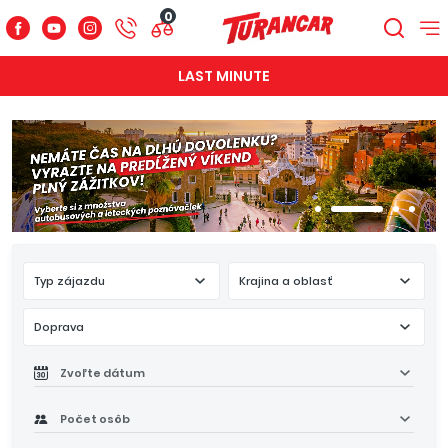
0
LAST MINUTE
Typ zájazdu
Krajina a oblasť
Doprava
Zvoľte dátum
Počet osôb