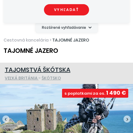
VYHĽADAŤ
Rozšírené vyhľadávanie
Cestovná kancelária
>
TAJOMNÉ JAZERO
TAJOMNÉ JAZERO
TAJOMSTVÁ ŠKÓTSKA
VEĽKÁ BRITÁNIA
-
ŠKÓTSKO
1 490 €
s poplatkami za os.