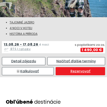
TAJOMNÉ JAZERO
4 NOCI V HOTELI
HISTÓRIA A PRÍRODA
13.08.26 - 17.08.26
4 noci
s poplatkami za os.
BTS
| raňajky
1 490,00 €
Detail zájazdu
Načítať ďalšie termíny
Kalkulovať
Rezervovať
Obľúbené
destinácie