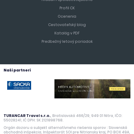
Profil CK
Ocenenia
Cestovateľský blog
Katalóg v PDF
Predbežný letový poriadok
Naši partneri
TURANCAR Travel s.r.o.
, Bratislavská 466/29, 949 01 Nitra, IČO:
55028241, IČ DPH: SK 2121898768.
Orgán dozoru a subjekt alternatívneho riešenia sporov : Slovenská
obchodná inšpekcia, Inšpektorát SOI pre Nitriansky kraj, PO BOX 49A,