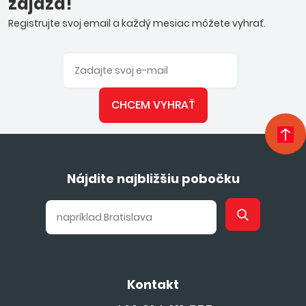
zájazd!
Registrujte svoj email a každý mesiac môžete vyhrať.
CHCEM VYHRAŤ
Nájdite najbližšiu pobočku
Kontakt