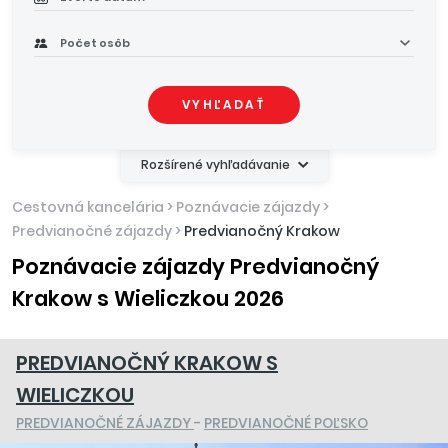
Počet osôb
VYHĽADAŤ
Rozšírené vyhľadávanie
Cestovná kancelária
>
Poznávacie zájazdy
>
Predvianočné zájazdy
>
Predvianočný Krakow
Poznávacie zájazdy Predvianočný
Krakow s Wieliczkou 2026
PREDVIANOČNÝ KRAKOW S
WIELICZKOU
PREDVIANOČNÉ ZÁJAZDY
-
PREDVIANOČNÉ POĽSKO