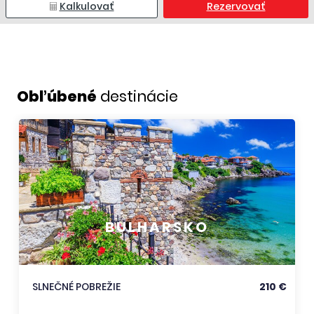
Kalkulovať
Rezervovať
Obľúbené
destinácie
BULHARSKO
SLNEČNÉ POBREŽIE
210 €