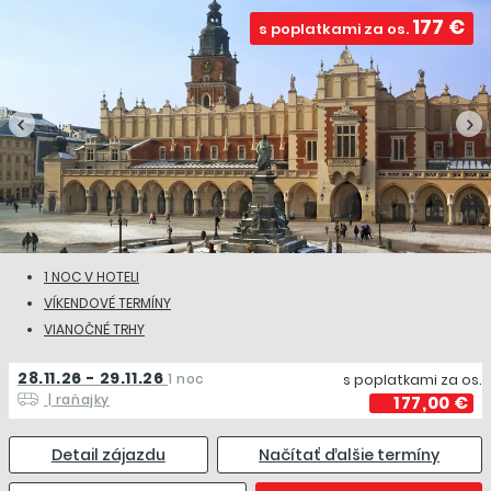
177 €
s poplatkami za os.
1 NOC V HOTELI
VÍKENDOVÉ TERMÍNY
VIANOČNÉ TRHY
28.11.26 - 29.11.26
1 noc
s poplatkami za os.
| raňajky
177,00 €
Detail zájazdu
Načítať ďalšie termíny