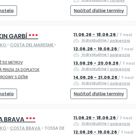
 hotela
Načítať ďalšie termíny
11.06.26 - 18.06.26
IN GARBÍ
***
/
7 nocí
Individuálne
| polpenzia
SKO
-
COSTA DEL MARESME
-
12.06.26 - 19.06.26
/
7 nocí
Individuálne
| polpenzia
Ž 50 METROV
13.06.26 - 20.06.26
/
7 nocí
Individuálne
| polpenzia
Á PENZIA ZA DOPLATOK
 RODINY S DEŤMI
14.06.26 - 21.06.26
/
7 nocí
Individuálne
| polpenzia
 hotela
Načítať ďalšie termíny
11.06.26 - 18.06.26
A BRAVA
***
/
7 nocí
Individuálne
| polpenzia
SKO
-
COSTA BRAVA
- TOSSA DE
12.06.26 - 19.06.26
/
7 nocí