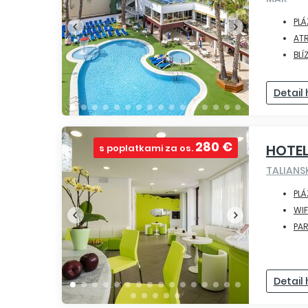
PLÁ
ATR
BLÍ
Detail
280 €
HOTEL
s poplatkami za os.
TALIAN
PLÁ
WIF
PAR
Detail