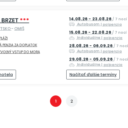
14.08.26 - 23.08.26
 BRZET
***
/
7 nocí
Autobusom
| polpenzia
TSKO
-
OMIŠ
15.08.26 - 22.08.26
/
7 nocí
Individuálne
| polpenzia
 PLÁŽI
Á PENZIA ZA DOPLATOK
28.08.26 - 06.09.26
/
7 noc
Autobusom
| polpenzia
ZVOĽNÝ VSTUP DO MORA
29.08.26 - 05.09.26
/
7 noc
Individuálne
| polpenzia
 hotela
Načítať ďalšie termíny
1
2