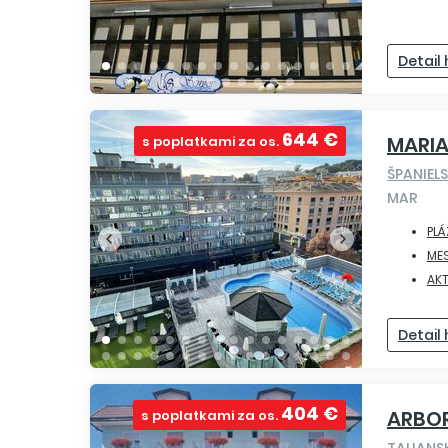
Detail
644 €
MARIA
s poplatkami za os.
ŠPANIEL
MAR
PLÁ
ME
AK
Detail
404 €
ARBO
s poplatkami za os.
TALIAN