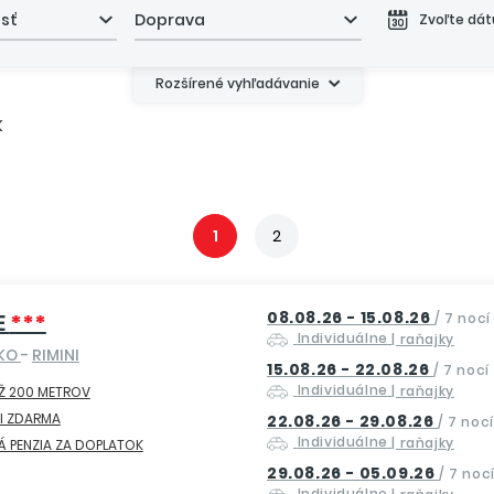
asť
Doprava
Zvoľte dá
Rozšírené vyhľadávanie
K
1
2
08.08.26 - 15.08.26
E
***
/
7 nocí
Individuálne
| raňajky
SKO
-
RIMINI
15.08.26 - 22.08.26
/
7 nocí
Individuálne
| raňajky
Ž 200 METROV
I ZDARMA
22.08.26 - 29.08.26
/
7 nocí
Individuálne
| raňajky
Á PENZIA ZA DOPLATOK
29.08.26 - 05.09.26
/
7 noc
Individuálne
| raňajky