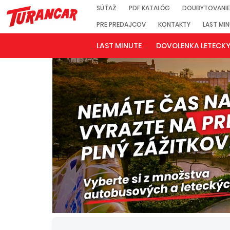
SÚŤAŽ
PDF KATALÓG
DOUBYTOVANIE
PRE PREDAJCOV
KONTAKTY
LAST MI
LAST MINUTE
DOVOLENKA LETECK