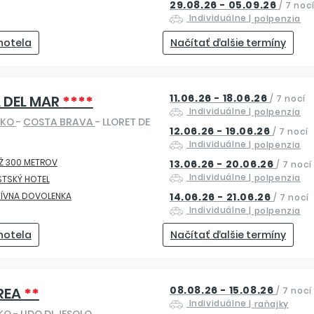
29.08.26 - 05.09.26
/
7 noc
Individuálne
| polpenzia
 hotela
Načítať ďalšie termíny
11.06.26 - 18.06.26
 DEL MAR
****
/
7 nocí
Individuálne
| polpenzia
SKO
-
COSTA BRAVA
- LLORET DE
12.06.26 - 19.06.26
/
7 nocí
Individuálne
| polpenzia
Ž 300 METROV
13.06.26 - 20.06.26
/
7 nocí
Individuálne
| polpenzia
STSKÝ HOTEL
TÍVNA DOVOLENKA
14.06.26 - 21.06.26
/
7 nocí
Individuálne
| polpenzia
 hotela
Načítať ďalšie termíny
08.08.26 - 15.08.26
REA
**
/
7 nocí
Individuálne
| raňajky
SKO
-
LIDO DI JESOLO