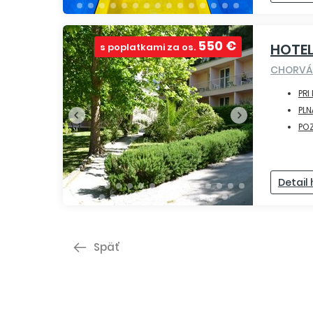
550 €
HOTEL
s poplatkami za os.
CHORVÁ
PRI
PLN
PO
Detail
Späť