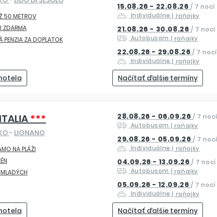
15.08.26 - 22.08.26
/
7 nocí
Individuálne
| raňajky
Ž 50 METROV
I ZDARMA
21.08.26 - 30.08.26
/
7 nocí
Autobusom
| raňajky
Á PENZIA ZA DOPLATOK
22.08.26 - 29.08.26
/
7 nocí
Individuálne
| raňajky
 hotela
Načítať ďalšie termíny
28.08.26 - 06.09.26
 ITALIA
***
/
7 noc
Autobusom
| raňajky
SKO
-
LIGNANO
29.08.26 - 05.09.26
/
7 noc
Individuálne
| raňajky
AMO NA PLÁŽI
ZÉN
04.09.26 - 13.09.26
/
7 nocí
Autobusom
| raňajky
E MLADÝCH
05.09.26 - 12.09.26
/
7 nocí
Individuálne
| raňajky
 hotela
Načítať ďalšie termíny