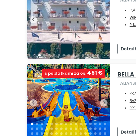
PLÁ
WIF
PLN
Detail
451 €
BELLA
s poplatkami za os.
TALIAN
PRI
BA
PR
Detail