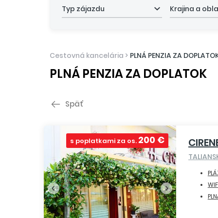
Typ zájazdu
Krajina a obl
Cestovná kancelária
>
PLNÁ PENZIA ZA DOPLATO
PLNÁ PENZIA ZA DOPLATOK
Späť
200 €
CIREN
s poplatkami za os.
TALIAN
PLÁ
WIF
PLN