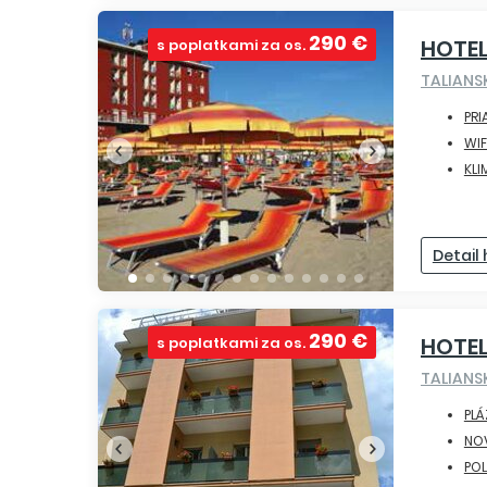
290 €
HOTEL
s poplatkami za os.
TALIAN
PRI
WIF
KLI
Detail
290 €
HOTE
s poplatkami za os.
TALIAN
PLÁ
NO
POL