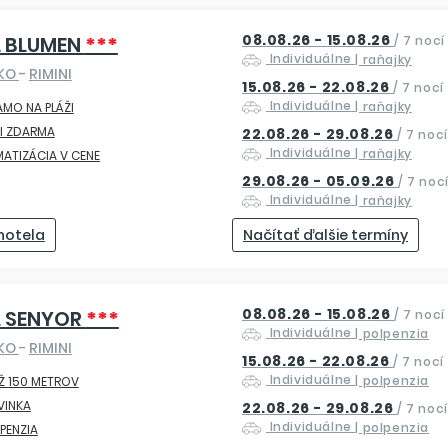
08.08.26 - 15.08.26
 BLUMEN
***
/
7 nocí
Individuálne
| raňajky
SKO
-
RIMINI
15.08.26 - 22.08.26
/
7 nocí
Individuálne
| raňajky
AMO NA PLÁŽI
I ZDARMA
22.08.26 - 29.08.26
/
7 nocí
Individuálne
| raňajky
MATIZÁCIA V CENE
29.08.26 - 05.09.26
/
7 noc
Individuálne
| raňajky
 hotela
Načítať ďalšie termíny
08.08.26 - 15.08.26
L SENYOR
***
/
7 nocí
Individuálne
| polpenzia
SKO
-
RIMINI
15.08.26 - 22.08.26
/
7 nocí
Individuálne
| polpenzia
Ž 150 METROV
VINKA
22.08.26 - 29.08.26
/
7 nocí
Individuálne
| polpenzia
PENZIA