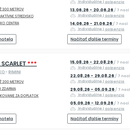
Individuálne
| polpenzia
Ž 300 METROV
13.06.26 - 20.06.26
/
7 nocí
Individuálne
| polpenzia
AKTÍVNE STREDISKO
ZKO CENTRA
14.06.26 - 21.06.26
/
7 nocí
Individuálne
| polpenzia
 hotela
Načítať ďalšie termíny
15.08.26 - 22.08.26
 SCARLET
***
/
7 nocí
Individuálne
| polpenzia
SKO
-
RIMINI
22.08.26 - 29.08.26
/
7 nocí
Individuálne
| polpenzia
Ž 200 METROV
I ZDARMA
29.08.26 - 05.09.26
/
7 noc
Individuálne
| polpenzia
KOVANIE ZA DOPLATOK
05.09.26 - 12.09.26
/
7 nocí
Individuálne
| polpenzia
 hotela
Načítať ďalšie termíny