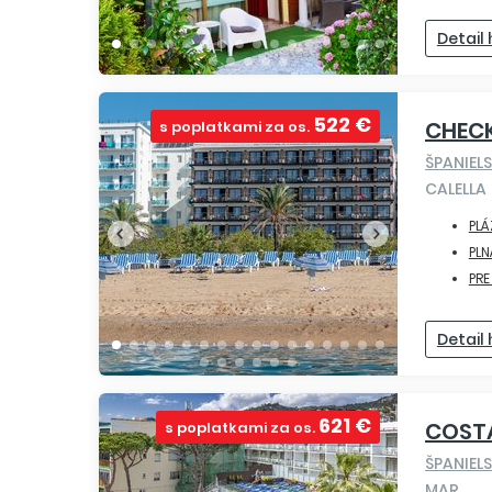
Detail
522 €
CHECK
s poplatkami za os.
ŠPANIEL
CALELLA
PLÁ
PLN
PRE
Detail
621 €
COST
s poplatkami za os.
ŠPANIEL
MAR