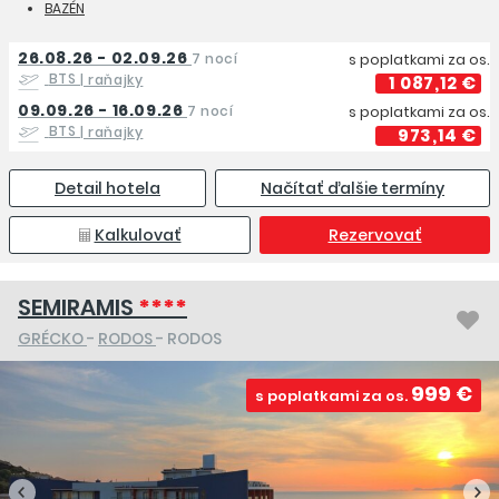
BAZÉN
26.08.26 - 02.09.26
7 nocí
s poplatkami za os.
BTS
| raňajky
1 087,12 €
09.09.26 - 16.09.26
7 nocí
s poplatkami za os.
BTS
| raňajky
973,14 €
Detail hotela
Načítať ďalšie termíny
Kalkulovať
Rezervovať
SEMIRAMIS
****
GRÉCKO
-
RODOS
- RODOS
999 €
s poplatkami za os.