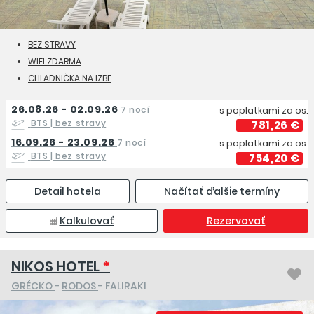
BEZ STRAVY
WIFI ZDARMA
CHLADNIČKA NA IZBE
26.08.26 - 02.09.26
7 nocí
s poplatkami za os.
BTS
| bez stravy
781,26 €
16.09.26 - 23.09.26
7 nocí
s poplatkami za os.
BTS
| bez stravy
754,20 €
Detail hotela
Načítať ďalšie termíny
Kalkulovať
Rezervovať
NIKOS HOTEL
*
GRÉCKO
-
RODOS
- FALIRAKI