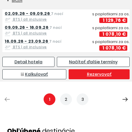
BAZÉN
02.09.26 - 09.09.26
7 nocí
s poplatkami za os.
BTS
| all inclusive
1 129,76 €
09.09.26 - 16.09.26
7 nocí
s poplatkami za os.
BTS
| all inclusive
1 078,10 €
16.09.26 - 23.09.26
7 nocí
s poplatkami za os.
BTS
| all inclusive
1 078,10 €
Detail hotela
Načítať ďalšie termíny
Kalkulovať
Rezervovať
1
2
3
Obľúbené
destinácie