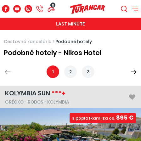
0
LAST MINUTE
Cestovná kancelária
>
Podobné hotely
Podobné hotely - Nikos Hotel
1
2
3
KOLYMBIA SUN
***+
GRÉCKO
-
RODOS
- KOLYMBIA
895 €
s poplatkami za os.