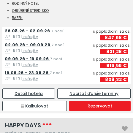
RODINNÝ HOTEL
OBĽÚBENÉ STREDISKO
BAZÉN
26.08.26 - 02.09.26
7 nocí
s poplatkami za os.
BTS
| raňajky
847,68 €
02.09.26 - 09.09.26
7 nocí
s poplatkami za os.
BTS
| raňajky
831,28 €
09.09.26 - 16.09.26
7 nocí
s poplatkami za os.
BTS
| raňajky
916,56 €
16.09.26 - 23.09.26
7 nocí
s poplatkami za os.
BTS
| raňajky
808,32 €
Detail hotela
Načítať ďalšie termíny
Kalkulovať
Rezervovať
HAPPY DAYS
***