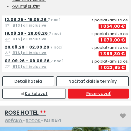
KVALITNÉ SLUŽBY
12.08.26 - 19.08.26
7 nocí
s poplatkami za os.
BTS
| all inclusive
1 054,00 €
19.08.26 - 26.08.26
7 nocí
s poplatkami za os.
BTS
| all inclusive
1 070,00 €
26.08.26 - 02.09.26
7 nocí
s poplatkami za os.
BTS
| all inclusive
1 386,30 €
02.09.26 - 09.09.26
7 nocí
s poplatkami za os.
BTS
| all inclusive
1 023,95 €
Detail hotela
Načítať ďalšie termíny
Kalkulovať
Rezervovať
ROSE HOTEL
**
GRÉCKO
-
RODOS
- FALIRAKI