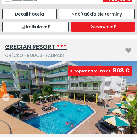
Detail hotela
Načítať ďalšie termíny
Kalkulovať
Rezervovať
GRECIAN RESORT
***
GRÉCKO
-
RODOS
- FALIRAKI
808 €
s poplatkami za os.