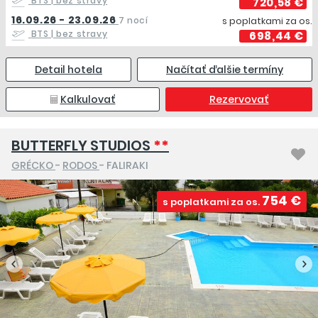
BTS
| bez stravy
720,58 €
16.09.26 - 23.09.26
7 nocí
s poplatkami za os.
BTS
| bez stravy
698,44 €
Detail hotela
Načítať ďalšie termíny
Kalkulovať
Rezervovať
BUTTERFLY STUDIOS
**
GRÉCKO
-
RODOS
- FALIRAKI
754 €
s poplatkami za os.