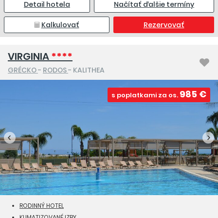
Detail hotela
Načítať ďalšie termíny
Kalkulovať
Rezervovať
VIRGINIA
****
GRÉCKO
-
RODOS
- KALITHEA
985 €
s poplatkami za os.
RODINNÝ HOTEL
KLIMATIZOVANÉ IZBY