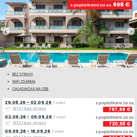
698 €
s poplatkami za os.
BEZ STRAVY
WIFI ZDARMA
CHLADNIČKA NA IZBE
26.08.26 - 02.09.26
7 nocí
s poplatkami za os.
BTS
| bez stravy
797,66 €
02.09.26 - 09.09.26
7 nocí
s poplatkami za os.
BTS
| bez stravy
720,58 €
09.09.26 - 16.09.26
7 nocí
s poplatkami za os.