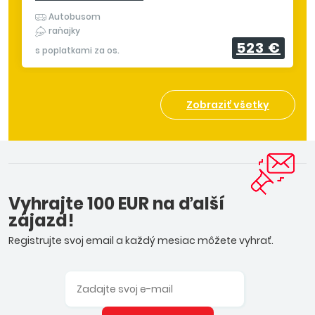
Autobusom
raňajky
523 €
s poplatkami za os.
Zobraziť všetky
Vyhrajte 100 EUR na ďalší
zájazd!
Registrujte svoj email a každý mesiac môžete vyhrať.