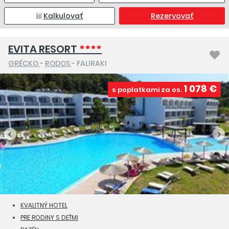
Kalkulovať
Rezervovať
EVITA RESORT
****
GRÉCKO
-
RODOS
- FALIRAKI
1 078 €
s poplatkami za os.
KVALITNÝ HOTEL
PRE RODINY S DEŤMI