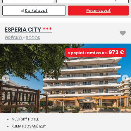
Kalkulovať
Rezervovať
ESPERIA CITY
***
GRÉCKO
-
RODOS
973 €
s poplatkami za os.
MESTSKÝ HOTEL
KLIMATIZOVANÉ IZBY