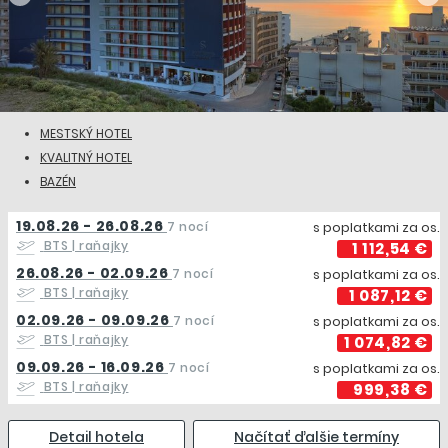
MESTSKÝ HOTEL
KVALITNÝ HOTEL
BAZÉN
19.08.26 - 26.08.26
7 nocí
s poplatkami za os.
BTS
| raňajky
1 112,54 €
26.08.26 - 02.09.26
7 nocí
s poplatkami za os.
BTS
| raňajky
1 087,12 €
02.09.26 - 09.09.26
7 nocí
s poplatkami za os.
BTS
| raňajky
1 074,82 €
09.09.26 - 16.09.26
7 nocí
s poplatkami za os.
BTS
| raňajky
999,38 €
Detail hotela
Načítať ďalšie termíny