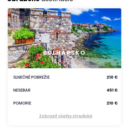
BULHARSKO
SLNEČNÉ POBREŽIE
210 €
NESEBAR
451 €
POMORIE
210 €
Zobraziť všetky strediská