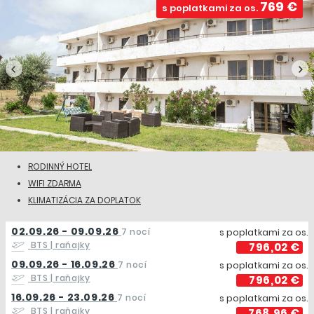
769 €
s poplatkami za os.
RODINNÝ HOTEL
WIFI ZDARMA
KLIMATIZÁCIA ZA DOPLATOK
02.09.26 - 09.09.26
7 nocí
s poplatkami za os.
BTS
| raňajky
796,02 €
09.09.26 - 16.09.26
7 nocí
s poplatkami za os.
BTS
| raňajky
796,02 €
16.09.26 - 23.09.26
7 nocí
s poplatkami za os.
BTS
| raňajky
768,96 €