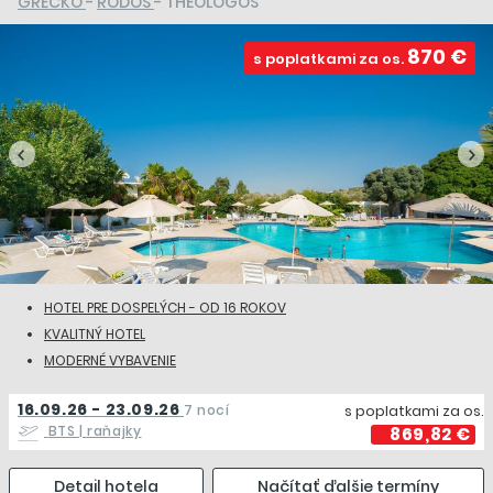
GRÉCKO
-
RODOS
- THEOLOGOS
870 €
s poplatkami za os.
HOTEL PRE DOSPELÝCH - OD 16 ROKOV
KVALITNÝ HOTEL
MODERNÉ VYBAVENIE
16.09.26 - 23.09.26
7 nocí
s poplatkami za os.
BTS
| raňajky
869,82 €
Detail hotela
Načítať ďalšie termíny