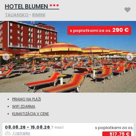
HOTEL BLUMEN
***
TALIANSKO
-
RIMINI
290 €
s poplatkami za os.
PRIAMO NA PLÁŽI
WIFI ZDARMA
KLIMATIZÁCIA V CENE
08.08.26 - 15.08.26
7 nocí
s poplatkami za os.
| raňajky
517,75 €