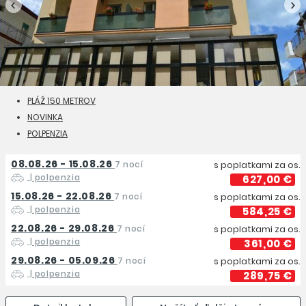
PLÁŽ 150 METROV
NOVINKA
POLPENZIA
08.08.26 - 15.08.26
7 nocí
s poplatkami za os.
| polpenzia
627,00 €
15.08.26 - 22.08.26
7 nocí
s poplatkami za os.
| polpenzia
584,25 €
22.08.26 - 29.08.26
7 nocí
s poplatkami za os.
| polpenzia
361,00 €
29.08.26 - 05.09.26
7 nocí
s poplatkami za os.
| polpenzia
289,75 €