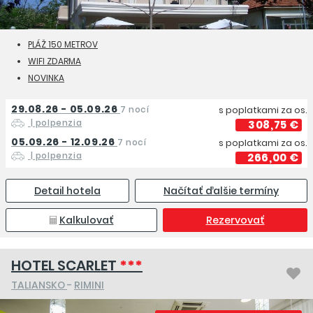
PLÁŽ 150 METROV
WIFI ZDARMA
NOVINKA
29.08.26 - 05.09.26
7 nocí
s poplatkami za os.
| polpenzia
308,75 €
05.09.26 - 12.09.26
7 nocí
s poplatkami za os.
| polpenzia
266,00 €
Detail hotela
Načítať ďalšie termíny
Kalkulovať
Rezervovať
HOTEL SCARLET
***
TALIANSKO
-
RIMINI