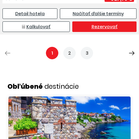
Detail hotela
Načítať ďalšie termíny
Kalkulovať
Rezervovať
1
2
3
Obľúbené
destinácie