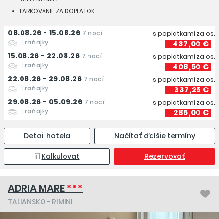
PARKOVANIE ZA DOPLATOK
08.08.26 - 15.08.26
7 nocí
s poplatkami za os.
| raňajky
437,00 €
15.08.26 - 22.08.26
7 nocí
s poplatkami za os.
| raňajky
408,50 €
22.08.26 - 29.08.26
7 nocí
s poplatkami za os.
| raňajky
337,25 €
29.08.26 - 05.09.26
7 nocí
s poplatkami za os.
| raňajky
285,00 €
Detail hotela
Načítať ďalšie termíny
Kalkulovať
Rezervovať
ADRIA MARE
***
TALIANSKO
-
RIMINI