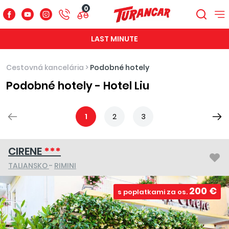
0
LAST MINUTE
Cestovná kancelária
>
Podobné hotely
Podobné hotely - Hotel Liu
1
2
3
CIRENE
***
TALIANSKO
-
RIMINI
200 €
s poplatkami za os.