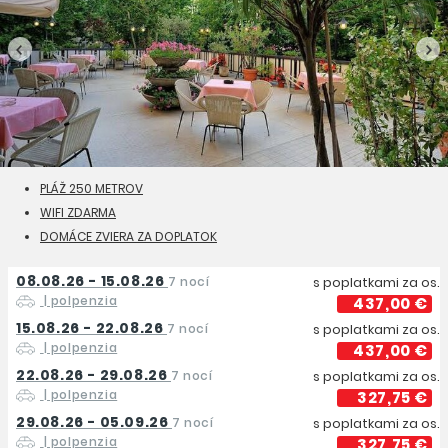
PLÁŽ 250 METROV
WIFI ZDARMA
DOMÁCE ZVIERA ZA DOPLATOK
08.08.26 - 15.08.26
7 nocí
s poplatkami za os.
| polpenzia
437,00 €
15.08.26 - 22.08.26
7 nocí
s poplatkami za os.
| polpenzia
437,00 €
22.08.26 - 29.08.26
7 nocí
s poplatkami za os.
| polpenzia
327,75 €
29.08.26 - 05.09.26
7 nocí
s poplatkami za os.
| polpenzia
327,75 €