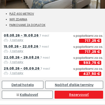
PLÁŽ 400 METROV
WIFI ZDARMA
PARKOVANIE ZA DOPLATOK
08.08.26 - 15.08.26
7 nocí
s poplatkami za os.
| raňajky
717,25 €
15.08.26 - 22.08.26
7 nocí
s poplatkami za os.
| raňajky
717,25 €
22.08.26 - 29.08.26
7 nocí
s poplatkami za os.
| raňajky
593,75 €
29.08.26 - 05.09.26
7 nocí
s poplatkami za os.
| raňajky
427,50 €
Detail hotela
Načítať ďalšie termíny
Kalkulovať
Rezervovať