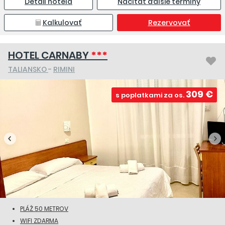
Detail hotela
Načítať ďalšie termíny
Kalkulovať
Rezervovať
HOTEL CARNABY
***
TALIANSKO
-
RIMINI
309 €
s poplatkami za os.
PLÁŽ 50 METROV
WIFI ZDARMA