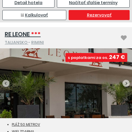
Detail hotela
Načítať ďalšie termíny
Kalkulovať
Rezervovať
RE LEONE
***
TALIANSKO
-
RIMINI
247 €
s poplatkami za os.
PLÁŽ 50 METROV
WIFI ZDARMA