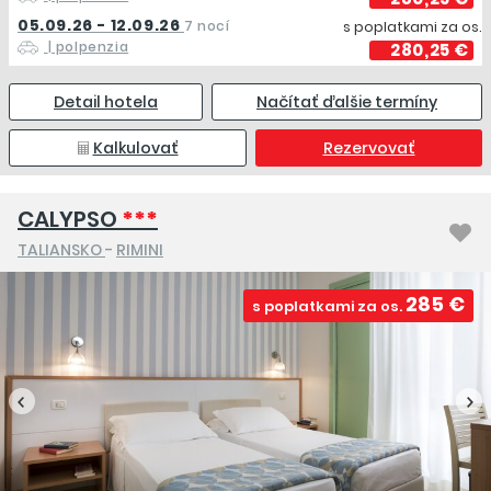
05.09.26 - 12.09.26
7 nocí
s poplatkami za os.
| polpenzia
280,25 €
Detail hotela
Načítať ďalšie termíny
Kalkulovať
Rezervovať
CALYPSO
***
TALIANSKO
-
RIMINI
285 €
s poplatkami za os.