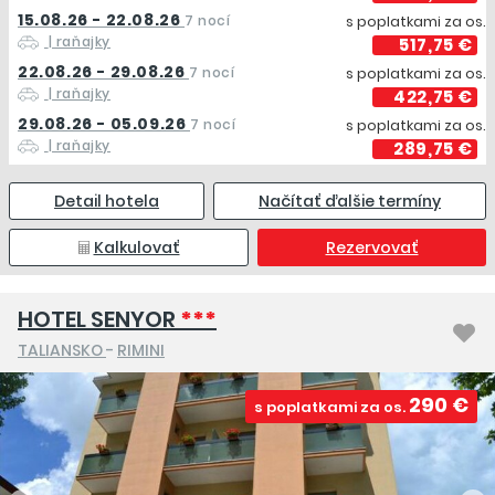
15.08.26 - 22.08.26
7 nocí
s poplatkami za os.
| raňajky
517,75 €
22.08.26 - 29.08.26
7 nocí
s poplatkami za os.
| raňajky
422,75 €
29.08.26 - 05.09.26
7 nocí
s poplatkami za os.
| raňajky
289,75 €
Detail hotela
Načítať ďalšie termíny
Kalkulovať
Rezervovať
HOTEL SENYOR
***
TALIANSKO
-
RIMINI
290 €
s poplatkami za os.