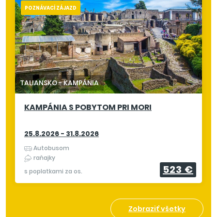
POZNÁVACÍ ZÁJAZD
TALIANSKO
-
KAMPÁNIA
KAMPÁNIA S POBYTOM PRI MORI
25.8.2026 - 31.8.2026
Autobusom
raňajky
523 €
s poplatkami za os.
Zobraziť všetky