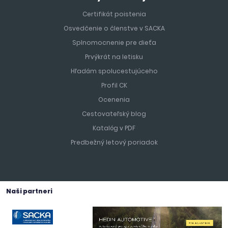
Certifikát poistenia
Osvedčenie o členstve v SACKA
Splnomocnenie pre dieťa
Prvýkrát na letisku
Hľadám spolucestujúceho
Profil CK
Ocenenia
Cestovateľský blog
Katalóg v PDF
Predbežný letový poriadok
Naši partneri