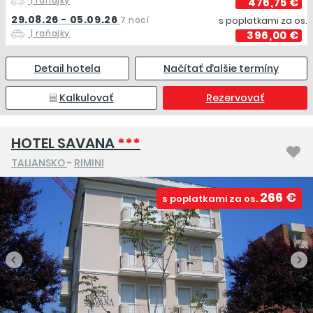
| raňajky
476,75 €
29.08.26 - 05.09.26
7 nocí
s poplatkami za os.
| raňajky
396,00 €
Detail hotela
Načítať ďalšie termíny
Kalkulovať
Rezervovať
HOTEL SAVANA
***
TALIANSKO
-
RIMINI
266 €
s poplatkami za os.