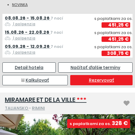
NOVINKA
08.08.26 - 15.08.26
7 nocí
s poplatkami za os.
| polpenzia
451,25 €
15.08.26 - 22.08.26
7 nocí
s poplatkami za os.
| polpenzia
451,25 €
05.09.26 - 12.09.26
7 nocí
s poplatkami za os.
| polpenzia
308,75 €
Detail hotela
Načítať ďalšie termíny
Kalkulovať
Rezervovať
MIRAMARE ET DE LA VILLE
***
TALIANSKO
-
RIMINI
328 €
s poplatkami za os.