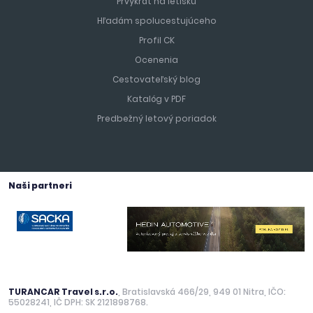
Prvýkrát na letisku
Hľadám spolucestujúceho
Profil CK
Ocenenia
Cestovateľský blog
Katalóg v PDF
Predbežný letový poriadok
Naši partneri
TURANCAR Travel s.r.o.
, Bratislavská 466/29, 949 01 Nitra, IČO:
55028241, IČ DPH: SK 2121898768.