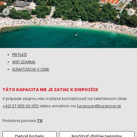
PRI PLÁŽI
WIFI ZDARMA
KLIMATIZÁCIA V CENE
TÁTO KAPACITA NIE JE ZATIAĽ K DISPOZÍCII
V prípade záujmu nás môžete kontaktovať na telefónnom čísle
+421 37 655 00 11/12
alebo emailom na
turancar@turancar.sk
Podobná ponuka
TU
Detail hotela
Načítať ďalšie termíny