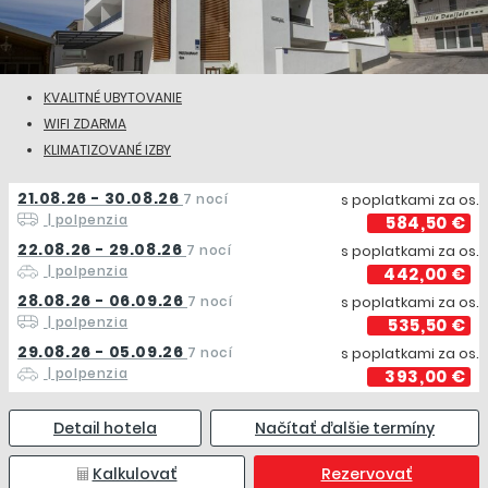
KVALITNÉ UBYTOVANIE
WIFI ZDARMA
KLIMATIZOVANÉ IZBY
21.08.26 - 30.08.26
7 nocí
s poplatkami za os.
| polpenzia
584,50 €
22.08.26 - 29.08.26
7 nocí
s poplatkami za os.
| polpenzia
442,00 €
28.08.26 - 06.09.26
7 nocí
s poplatkami za os.
| polpenzia
535,50 €
29.08.26 - 05.09.26
7 nocí
s poplatkami za os.
| polpenzia
393,00 €
Detail hotela
Načítať ďalšie termíny
Kalkulovať
Rezervovať