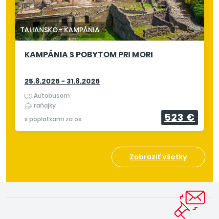
TALIANSKO
-
KAMPÁNIA
KAMPÁNIA S POBYTOM PRI MORI
25.8.2026 - 31.8.2026
Autobusom
raňajky
523 €
s poplatkami za os.
Zobraziť všetky