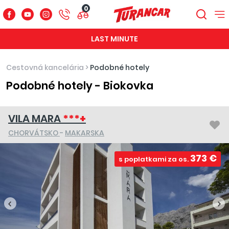
0
LAST MINUTE
Cestovná kancelária
>
Podobné hotely
Podobné hotely - Biokovka
VILA MARA
***+
CHORVÁTSKO
-
MAKARSKA
373 €
s poplatkami za os.