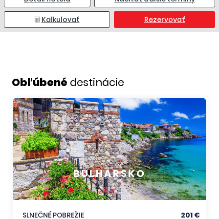
Kalkulovať
Rezervovať
Obľúbené
destinácie
BULHARSKO
SLNEČNÉ POBREŽIE
201 €