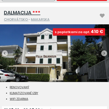
DALMACIJA
***
CHORVÁTSKO
-
MAKARSKA
410 €
s poplatkami za apt.
RENOVOVANÝ
KLIMATIZOVANÉ IZBY
WIFI ZDARMA