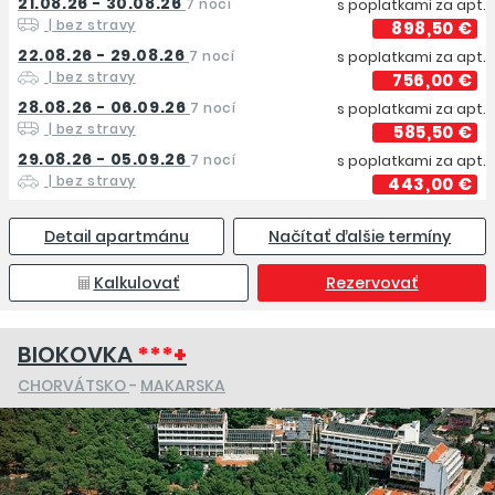
21.08.26 - 30.08.26
7 nocí
s poplatkami za apt.
| bez stravy
898,50 €
22.08.26 - 29.08.26
7 nocí
s poplatkami za apt.
| bez stravy
756,00 €
28.08.26 - 06.09.26
7 nocí
s poplatkami za apt.
| bez stravy
585,50 €
29.08.26 - 05.09.26
7 nocí
s poplatkami za apt.
| bez stravy
443,00 €
Detail apartmánu
Načítať ďalšie termíny
Kalkulovať
Rezervovať
BIOKOVKA
***+
CHORVÁTSKO
-
MAKARSKA