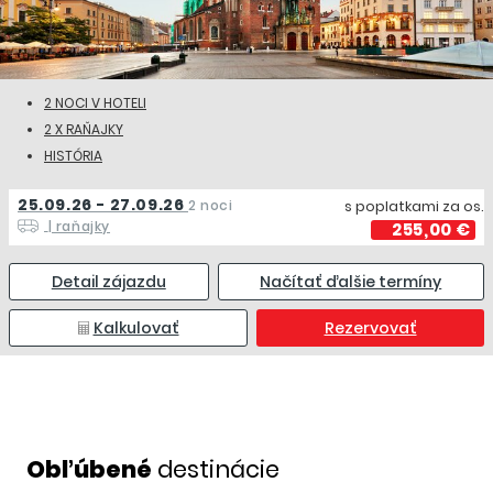
2 NOCI V HOTELI
2 X RAŇAJKY
HISTÓRIA
25.09.26 - 27.09.26
2 noci
s poplatkami za os.
| raňajky
255,00 €
Detail zájazdu
Načítať ďalšie termíny
Kalkulovať
Rezervovať
Obľúbené
destinácie