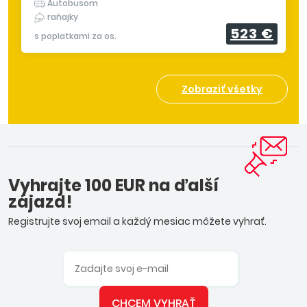
Autobusom
raňajky
523 €
s poplatkami za os.
Zobraziť všetky
Vyhrajte 100 EUR na ďalší
zájazd!
Registrujte svoj email a každý mesiac môžete vyhrať.
CHCEM VYHRAŤ