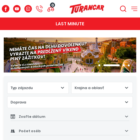
0
LAST MINUTE
Typ zájazdu
Krajina a oblasť
Doprava
Zvoľte dátum
Počet osôb