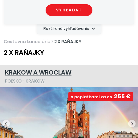
VYHĽADAŤ
Rozšírené vyhľadávanie
Cestovná kancelária
>
2 X RAŇAJKY
2 X RAŇAJKY
KRAKOW A WROCLAW
POĽSKO
-
KRAKOW
255 €
s poplatkami za os.