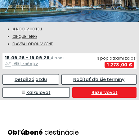
4 NOCI V HOTELI
CINQUE TERRE
PLAVBA LOĎOU V CENE
15.09.26 - 19.09.26
4 noci
s poplatkami za os.
VIE
| raňajky
1 273,00 €
Detail zájazdu
Načítať ďalšie termíny
Kalkulovať
Rezervovať
Obľúbené
destinácie