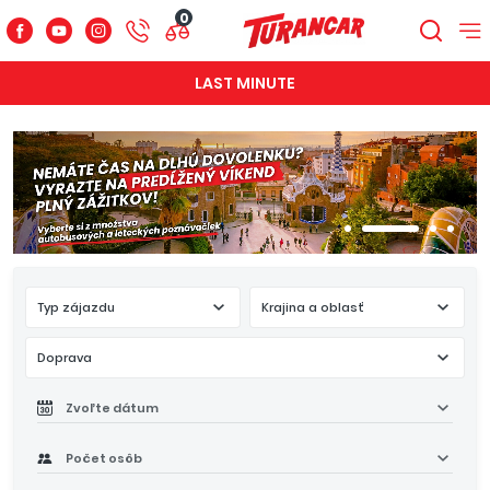
0
LAST MINUTE
Typ zájazdu
Krajina a oblasť
Doprava
Zvoľte dátum
Počet osôb