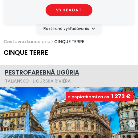
VYHĽADAŤ
Rozšírené vyhľadávanie
Cestovná kancelária
>
CINQUE TERRE
CINQUE TERRE
PESTROFAREBNÁ LIGÚRIA
TALIANSKO
-
LIGÚRSKA RIVIÉRA
1 273 €
s poplatkami za os.