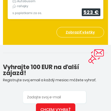
Autobusom
raňajky
523 €
s poplatkami za os.
Zobraziť všetky
Vyhrajte 100 EUR na ďalší
zájazd!
Registrujte svoj email a každý mesiac môžete vyhrať.
CHCEM VYHRAŤ