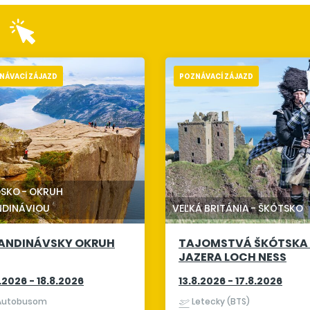
NÁVACÍ ZÁJAZD
POZNÁVACÍ ZÁJAZD
DSKO
-
OKRUH
NDINÁVIOU
VEĽKÁ BRITÁNIA
-
ŠKÓTSKO
ANDINÁVSKY OKRUH
TAJOMSTVÁ ŠKÓTSKA
JAZERA LOCH NESS
8.2026 - 18.8.2026
13.8.2026 - 17.8.2026
utobusom
Letecky (BTS)