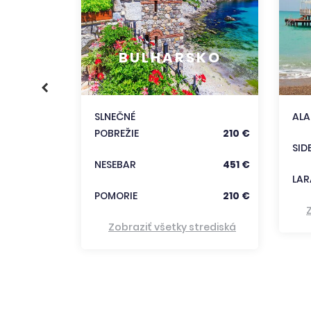
356 €
BULHARSKO
186 €
333 €
SLNEČNÉ
AL
POBREŽIE
210 €
trediská
SID
NESEBAR
451 €
LAR
POMORIE
210 €
Zobraziť všetky strediská