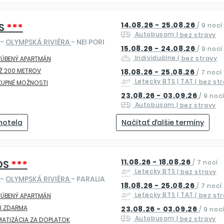
14.08.26 - 25.08.26
IS
***
/
9 nocí
Autobusom
| bez stravy
O
-
OLYMPSKÁ RIVIÉRA
- NEI PORI
15.08.26 - 24.08.26
/
9 nocí
Individuálne
| bez stravy
ĽÚBENÝ APARTMÁN
Ž 200 METROV
18.08.26 - 25.08.26
/
7 nocí
Letecky
BTS | TAT
| bez st
KUPNÉ MOŽNOSTI
23.08.26 - 03.09.26
/
9 noc
Autobusom
| bez stravy
 hotela
Načítať ďalšie termíny
11.08.26 - 18.08.26
OS
***
/
7 nocí
Letecky
BTS
| bez stravy
O
-
OLYMPSKÁ RIVIÉRA
- PARALIA
18.08.26 - 25.08.26
/
7 nocí
Letecky
BTS | TAT
| bez st
ĽÚBENÝ APARTMÁN
I ZDARMA
23.08.26 - 03.09.26
/
9 noc
Autobusom
| bez stravy
MATIZÁCIA ZA DOPLATOK