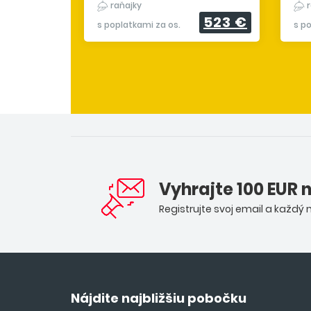
raňajky
r
523 €
s poplatkami za os.
s p
Vyhrajte 100 EUR 
Registrujte svoj email a každý
Nájdite najbližšiu pobočku