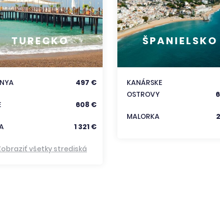
TURECKO
ŠPANIELSKO
ANYA
497 €
KANÁRSKE
OSTROVY
6
E
608 €
MALORKA
A
1 321 €
Zobraziť všetky strediská