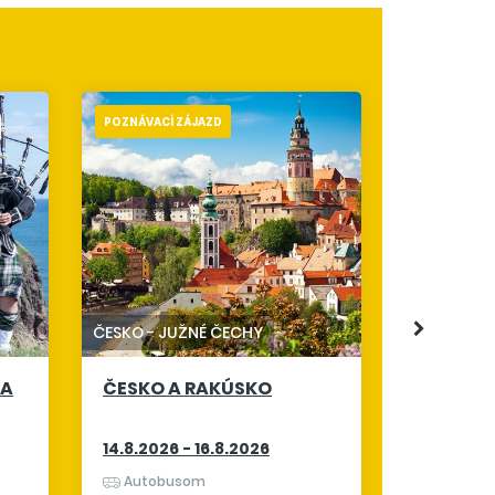
POZNÁVACÍ ZÁJAZD
POZNÁVACÍ 
TALIANSKO
ALPSKÉ 
19.8.2026
ČESKO
-
JUŽNÉ ČECHY
Letecky 
 A
ČESKO A RAKÚSKO
raňajky
s poplatkam
14.8.2026 - 16.8.2026
Autobusom