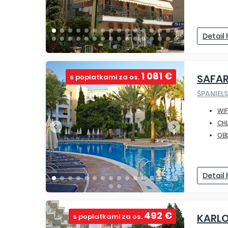
Detail
1 081 €
SAFAR
s poplatkami za os.
ŠPANIEL
WIF
CHL
OB
Detail
492 €
KARL
s poplatkami za os.