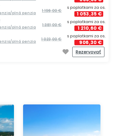
í
s poplatkami za os.
1 196,00 €
penzia/plná penzia
1 053,35 €
í
s poplatkami za os.
1 381,00 €
penzia/plná penzia
1 210,60 €
s poplatkami za os.
1 023,00 €
penzia/plná penzia
906,30 €
Rezervovať