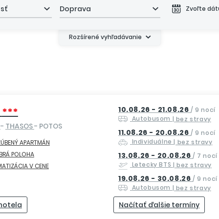
asť
Doprava
Zvoľte dá
Rozšírené vyhľadávanie
10.08.26 - 21.08.26
S
***
/
9 nocí
Autobusom
| bez stravy
O
-
THASOS
- POTOS
11.08.26 - 20.08.26
/
9 nocí
Individuálne
| bez stravy
ĽÚBENÝ APARTMÁN
BRÁ POLOHA
13.08.26 - 20.08.26
/
7 nocí
Letecky
BTS
| bez stravy
MATIZÁCIA V CENE
19.08.26 - 30.08.26
/
9 nocí
Autobusom
| bez stravy
 hotela
Načítať ďalšie termíny