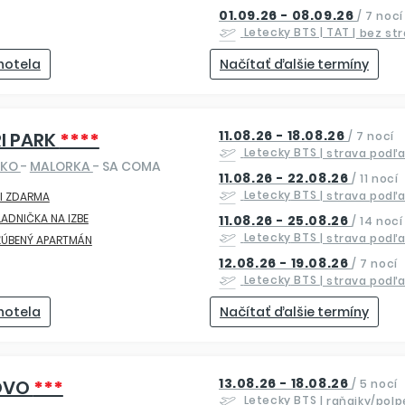
01.09.26 - 08.09.26
/
7 nocí
Letecky
BTS | TAT
| bez st
 hotela
Načítať ďalšie termíny
11.08.26 - 18.08.26
I PARK
****
/
7 nocí
Letecky
BTS
| strava podľ
SKO
-
MALORKA
- SA COMA
11.08.26 - 22.08.26
/
11 nocí
Letecky
BTS
| strava podľ
I ZDARMA
ADNIČKA NA IZBE
11.08.26 - 25.08.26
/
14 nocí
Letecky
BTS
| strava podľ
ĽÚBENÝ APARTMÁN
12.08.26 - 19.08.26
/
7 nocí
Letecky
BTS
| strava podľ
 hotela
Načítať ďalšie termíny
13.08.26 - 18.08.26
OVO
***
/
5 nocí
Letecky
BTS
| raňajky/pol