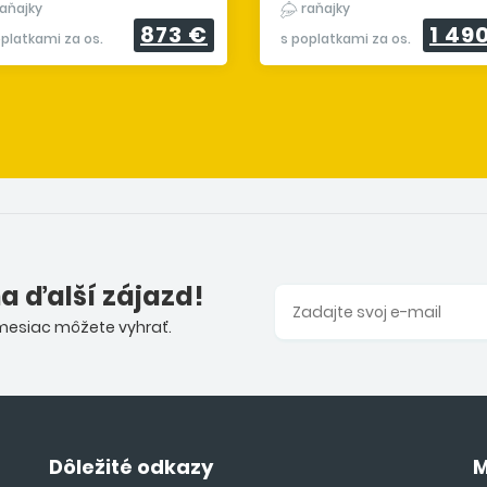
aňajky
raňajky
873 €
1 49
oplatkami za os.
s poplatkami za os.
na ďalší zájazd!
 mesiac môžete vyhrať.
Dôležité odkazy
M