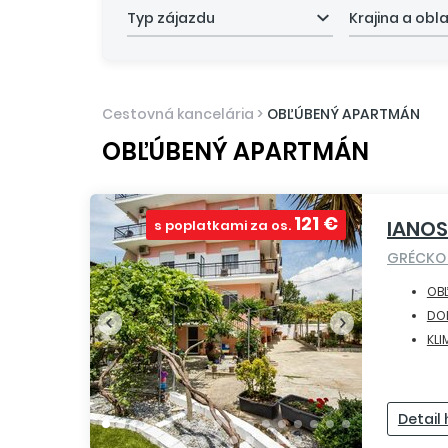
Typ zájazdu
Krajina a obl
Cestovná kancelária
>
OBĽÚBENÝ APARTMÁN
OBĽÚBENÝ APARTMÁN
121 €
IANO
s poplatkami za os.
GRÉCK
OB
DO
KLI
Detail