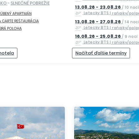
SKO
-
SLNEČNÉ POBREŽIE
13.08.26 - 23.08.26
/
10 noc
Letecky
BTS
| raňajky/pol
ĽÚBENÝ APARTMÁN
A CARTE REŠTAURÁCIA
13.08.26 - 27.08.26
/
14 noc
Letecky
BTS
| raňajky/pol
BRÁ POLOHA
16.08.26 - 25.08.26
/
9 nocí
Letecky
BTS
| raňajky/pol
 hotela
Načítať ďalšie termíny