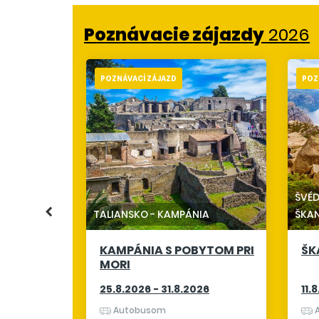
Poznávacie zájazdy
2026
POZNÁVACÍ ZÁJAZD
POZ
NSKO
ONA A
KÚPANÍM
ŠVÉ
26
TALIANSKO
-
KAMPÁNIA
ŠKA
KAMPÁNIA S POBYTOM PRI
ŠK
1 415 €
MORI
25.8.2026 - 31.8.2026
11.
Autobusom
A