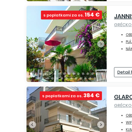
154 €
JANN
s poplatkami za os.
GRÉCK
OB
PLÁ
NÁ
Detail
384 €
GLAR
s poplatkami za os.
GRÉCK
OB
WIF
KLI