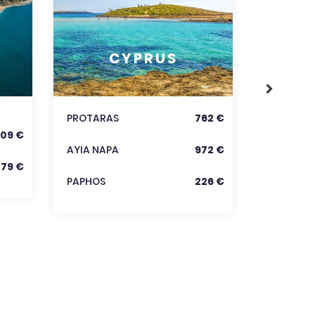
RODOS
CYPRUS
KORFU
KRÉTA
PROTARAS
762 €
09 €
Zobraz
AYIA NAPA
972 €
279 €
PAPHOS
226 €