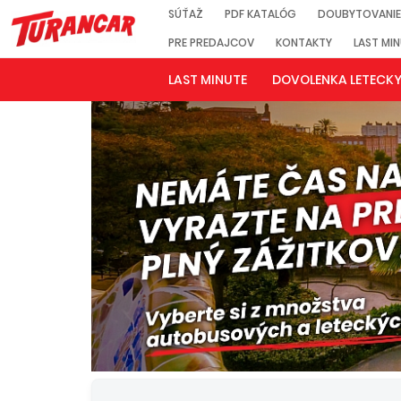
SÚŤAŽ
PDF KATALÓG
DOUBYTOVANIE
PRE PREDAJCOV
KONTAKTY
LAST MI
LAST MINUTE
DOVOLENKA LETECK