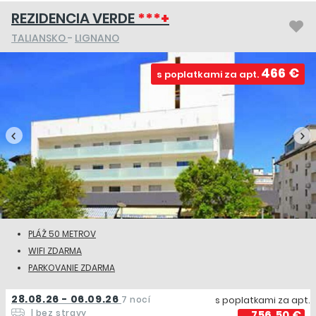
REZIDENCIA VERDE
***+
TALIANSKO
-
LIGNANO
466 €
s poplatkami za apt.
PLÁŽ 50 METROV
WIFI ZDARMA
PARKOVANIE ZDARMA
28.08.26 - 06.09.26
7 nocí
s poplatkami za apt.
| bez stravy
756,50 €