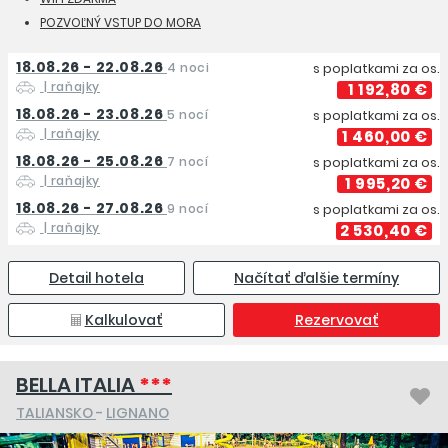
POZVOĽNÝ VSTUP DO MORA
18.08.26 - 22.08.26
4 noci
s poplatkami za os.
| raňajky
1 192,80 €
18.08.26 - 23.08.26
5 nocí
s poplatkami za os.
| raňajky
1 460,00 €
18.08.26 - 25.08.26
7 nocí
s poplatkami za os.
| raňajky
1 995,20 €
18.08.26 - 27.08.26
9 nocí
s poplatkami za os.
| raňajky
2 530,40 €
Detail hotela
Načítať ďalšie termíny
Kalkulovať
Rezervovať
BELLA ITALIA
***
TALIANSKO
-
LIGNANO