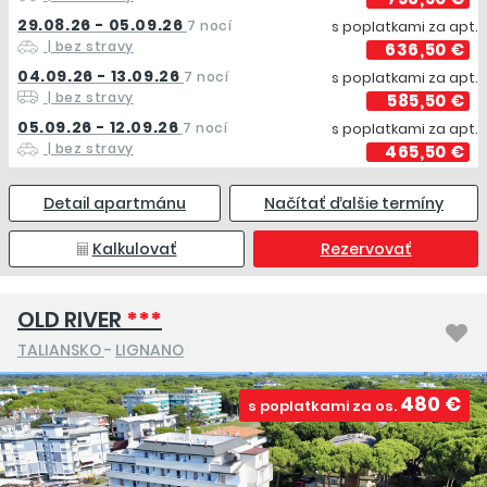
29.08.26 - 05.09.26
7 nocí
s poplatkami za apt.
| bez stravy
636,50 €
04.09.26 - 13.09.26
7 nocí
s poplatkami za apt.
| bez stravy
585,50 €
05.09.26 - 12.09.26
7 nocí
s poplatkami za apt.
| bez stravy
465,50 €
Detail apartmánu
Načítať ďalšie termíny
Kalkulovať
Rezervovať
OLD RIVER
***
TALIANSKO
-
LIGNANO
480 €
s poplatkami za os.