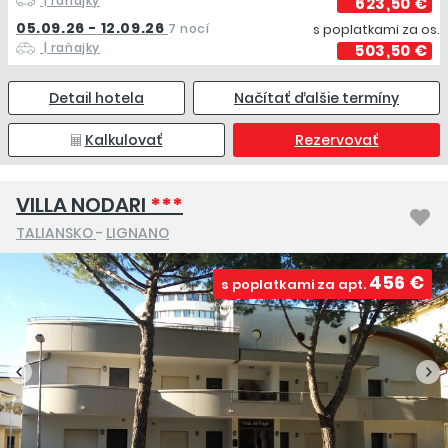
| raňajky
623,50 €
05.09.26 - 12.09.26
7 nocí
s poplatkami za os.
| raňajky
503,50 €
Detail hotela
Načítať ďalšie termíny
Kalkulovať
Rezervovať
VILLA NODARI
***
TALIANSKO
-
LIGNANO
456 €
s poplatkami za apt.