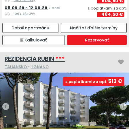
604,50 €
05.09.26 - 12.09.26
7 nocí
s poplatkami za apt.
| bez stravy
484,50 €
Detail apartmánu
Načítať ďalšie termíny
Kalkulovať
Rezervovať
REZIDENCIA RUBIN
***
TALIANSKO
-
LIGNANO
513 €
s poplatkami za apt.