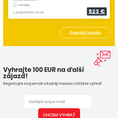
raňajky
523 €
s poplatkami za os.
Zobraziť všetky
Vyhrajte 100 EUR na ďalší
zájazd!
Registrujte svoj email a každý mesiac môžete vyhrať.
CHCEM VYHRAŤ