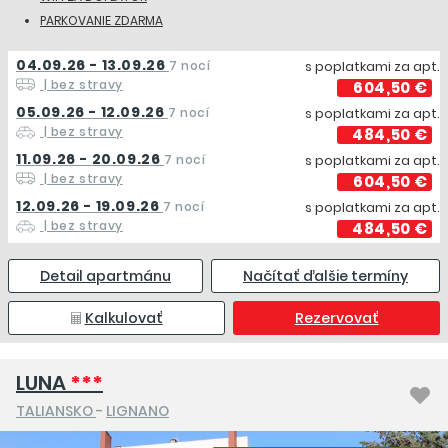
PARKOVANIE ZDARMA
04.09.26 - 13.09.26
7 nocí
s poplatkami za apt.
| bez stravy
604,50 €
05.09.26 - 12.09.26
7 nocí
s poplatkami za apt.
| bez stravy
484,50 €
11.09.26 - 20.09.26
7 nocí
s poplatkami za apt.
| bez stravy
604,50 €
12.09.26 - 19.09.26
7 nocí
s poplatkami za apt.
| bez stravy
484,50 €
Detail apartmánu
Načítať ďalšie termíny
Kalkulovať
Rezervovať
LUNA
***
TALIANSKO
-
LIGNANO