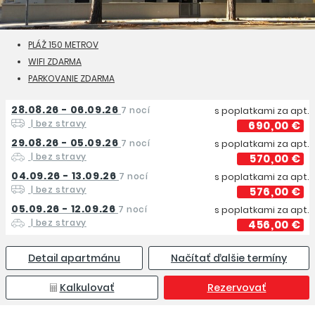
PLÁŽ 150 METROV
WIFI ZDARMA
PARKOVANIE ZDARMA
28.08.26 - 06.09.26
7 nocí
s poplatkami za apt.
| bez stravy
690,00 €
29.08.26 - 05.09.26
7 nocí
s poplatkami za apt.
| bez stravy
570,00 €
04.09.26 - 13.09.26
7 nocí
s poplatkami za apt.
| bez stravy
576,00 €
05.09.26 - 12.09.26
7 nocí
s poplatkami za apt.
| bez stravy
456,00 €
Detail apartmánu
Načítať ďalšie termíny
Kalkulovať
Rezervovať