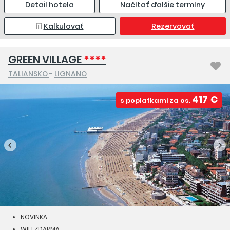
Detail hotela
Načítať ďalšie termíny
Kalkulovať
Rezervovať
GREEN VILLAGE
****
TALIANSKO
-
LIGNANO
417 €
s poplatkami za os.
NOVINKA
WIFI ZDARMA