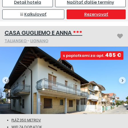
Detail hotela
Načítať ďalšie termíny
Kalkulovať
Rezervovať
CASA GUGLIEMO E ANNA
***
TALIANSKO
-
LIGNANO
485 €
s poplatkami za apt.
PLÁŽ 350 METROV
WIFI ZA DOPLATOK