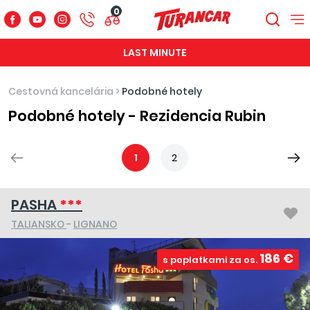
0
LAST MINUTE
Cestovná kancelária
>
Podobné hotely
Podobné hotely - Rezidencia Rubin
1
2
PASHA
***
TALIANSKO
-
LIGNANO
186 €
s poplatkami za os.