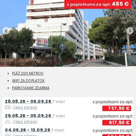
485 €
s poplatkami za apt.
PLÁŽ 200 METROV
WIFI ZA DOPLATOK
PARKOVANIE ZDARMA
28.08.26 - 06.09.26
7 nocí
s poplatkami za apt.
| bez stravy
737,50 €
29.08.26 - 05.09.26
7 nocí
s poplatkami za apt.
| bez stravy
617,50 €
04.09.26 - 13.09.26
7 nocí
s poplatkami za apt.
| bez stravy