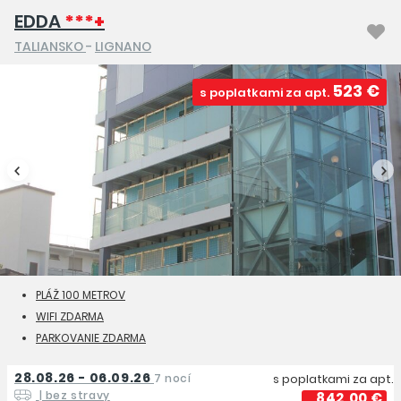
EDDA
***+
TALIANSKO
-
LIGNANO
523 €
s poplatkami za apt.
PLÁŽ 100 METROV
WIFI ZDARMA
PARKOVANIE ZDARMA
28.08.26 - 06.09.26
7 nocí
s poplatkami za apt.
| bez stravy
842,00 €