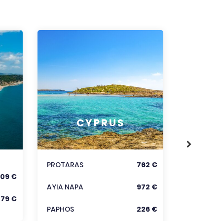
RODOS
CYPRUS
KORFU
KRÉTA
PROTARAS
762 €
09 €
Zobraz
AYIA NAPA
972 €
279 €
PAPHOS
226 €