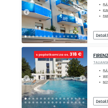
PLÁ
KLI
PA
Detail
318 €
FIREN
s poplatkami za os.
TALIAN
PLÁ
WIF
NO
Detail