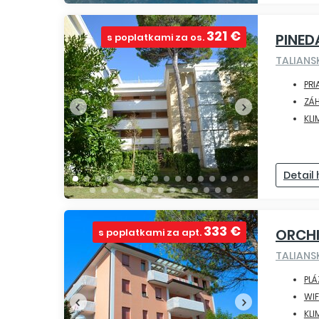
321 €
PINED
s poplatkami za os.
TALIAN
PRI
ZÁ
KLI
Detail
333 €
ORCH
s poplatkami za apt.
TALIAN
PLÁ
WIF
KLI