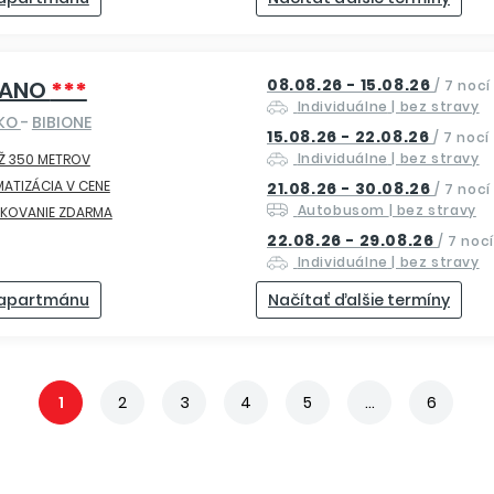
08.08.26 - 15.08.26
IANO
***
/
7 nocí
Individuálne
| bez stravy
SKO
-
BIBIONE
15.08.26 - 22.08.26
/
7 nocí
Individuálne
| bez stravy
Ž 350 METROV
MATIZÁCIA V CENE
21.08.26 - 30.08.26
/
7 nocí
Autobusom
| bez stravy
RKOVANIE ZDARMA
22.08.26 - 29.08.26
/
7 nocí
Individuálne
| bez stravy
 apartmánu
Načítať ďalšie termíny
1
2
3
4
5
...
6