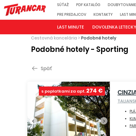
SÚŤAŽ
PDF KATALÓG
DOUBYTOVANIE
PRE PREDAJCOV
KONTAKTY
LAST MI
LAST MINUTE
DOVOLENKA LETECK
Cestovná kancelária
>
Podobné hotely
Podobné hotely - Sporting
Späť
274 €
CINZI
s poplatkami za apt.
TALIAN
PLÁ
KLI
PA