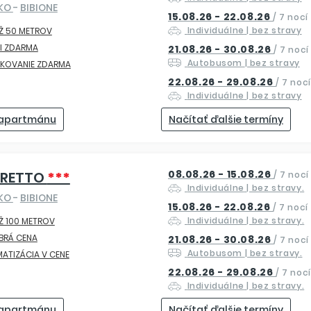
SKO
-
BIBIONE
15.08.26 - 22.08.26
/
7 nocí
Individuálne
| bez stravy
Ž 50 METROV
I ZDARMA
21.08.26 - 30.08.26
/
7 nocí
Autobusom
| bez stravy
RKOVANIE ZDARMA
22.08.26 - 29.08.26
/
7 nocí
Individuálne
| bez stravy
 apartmánu
Načítať ďalšie termíny
08.08.26 - 15.08.26
ORETTO
***
/
7 nocí
Individuálne
| bez stravy.
SKO
-
BIBIONE
15.08.26 - 22.08.26
/
7 nocí
Individuálne
| bez stravy.
Ž 100 METROV
BRÁ CENA
21.08.26 - 30.08.26
/
7 nocí
Autobusom
| bez stravy.
MATIZÁCIA V CENE
22.08.26 - 29.08.26
/
7 nocí
Individuálne
| bez stravy.
 apartmánu
Načítať ďalšie termíny