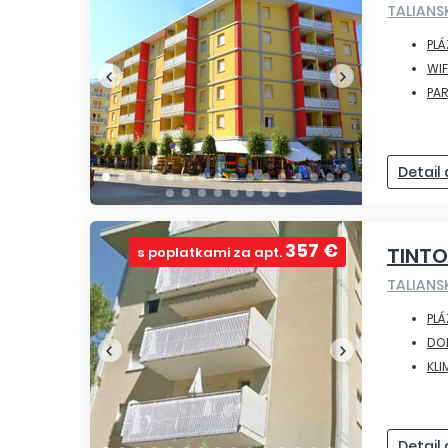
TALIAN
PLÁ
WIF
PA
Detail
357 €
TINT
s poplatkami za apt.
TALIAN
PLÁ
DO
KLI
Detail