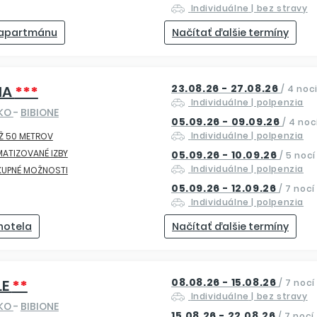
Individuálne
| bez stravy
 apartmánu
Načítať ďalšie termíny
23.08.26 - 27.08.26
IA
***
/
4 noc
Individuálne
| polpenzia
SKO
-
BIBIONE
05.09.26 - 09.09.26
/
4 noc
Individuálne
| polpenzia
Ž 50 METROV
MATIZOVANÉ IZBY
05.09.26 - 10.09.26
/
5 nocí
Individuálne
| polpenzia
KUPNÉ MOŽNOSTI
05.09.26 - 12.09.26
/
7 nocí
Individuálne
| polpenzia
 hotela
Načítať ďalšie termíny
08.08.26 - 15.08.26
LE
**
/
7 nocí
Individuálne
| bez stravy
SKO
-
BIBIONE
15.08.26 - 22.08.26
/
7 nocí