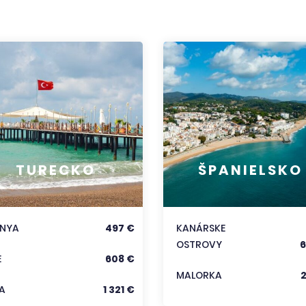
TURECKO
ŠPANIELSKO
ANYA
497 €
KANÁRSKE
OSTROVY
6
E
608 €
MALORKA
A
1 321 €