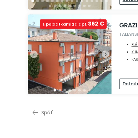
362 €
GRAZ
s poplatkami za apt.
TALIAN
PLÁ
KLI
PA
Detail
Späť