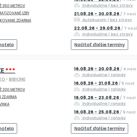
Individuálne
| bez stravy
Ž 350 METROV
MATIZOVANÉ IZBY
21.08.26 - 30.08.26
/
7 nocí
Autobusom
| bez stravy
RKOVANIE ZDARMA
22.08.26 - 29.08.26
/
7 nocí
Individuálne
| bez stravy
 hotela
Načítať ďalšie termíny
16.08.26 - 20.08.26
ZE
***
/
4 noci
Individuálne
| raňajky
SKO
-
BIBIONE
16.08.26 - 21.08.26
/
5 nocí
Individuálne
| raňajky
Ž 200 METROV
I ZDARMA
16.08.26 - 23.08.26
/
7 nocí
Individuálne
| raňajky
VINKA
16.08.26 - 25.08.26
/
9 nocí
Individuálne
| raňajky
 hotela
Načítať ďalšie termíny