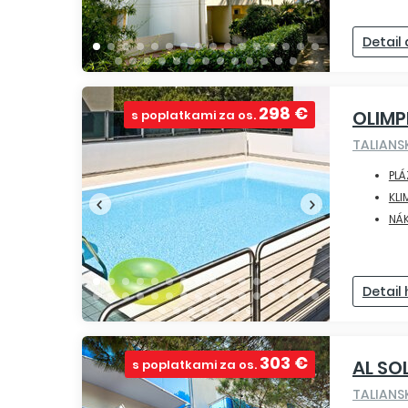
Detail
298 €
OLIMP
s poplatkami za os.
TALIAN
PLÁ
KLI
NÁ
Detail
303 €
AL SO
s poplatkami za os.
TALIAN