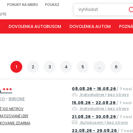
PONUKY NA MIERU
POUKAZ
NUTE
Y
DOVOLENKA AUTOBUSOM
DOVOLENKA AUTOM
POZNÁ
1
2
3
4
5
...
6
08.08.26 - 15.08.26
A
***
/
7 nocí
Individuálne
| bez stravy
SKO
-
BIBIONE
15.08.26 - 22.08.26
/
7 nocí
Individuálne
| bez stravy
Ž 100 METROV
MATIZOVANÉ IZBY
21.08.26 - 30.08.26
/
7 nocí
Autobusom
| bez stravy
RKOVANIE ZDARMA
22.08.26 - 29.08.26
/
7 nocí