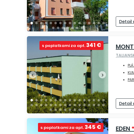
Detail
341 €
MONT
s poplatkami za apt.
TALIAN
PLÁ
KLI
PA
Detail
345 €
EDEN
s poplatkami za apt.