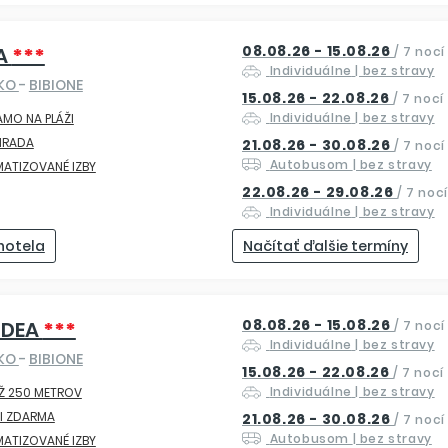
08.08.26 - 15.08.26
A
***
/
7 nocí
Individuálne
| bez stravy
SKO
-
BIBIONE
15.08.26 - 22.08.26
/
7 nocí
Individuálne
| bez stravy
AMO NA PLÁŽI
HRADA
21.08.26 - 30.08.26
/
7 nocí
Autobusom
| bez stravy
MATIZOVANÉ IZBY
22.08.26 - 29.08.26
/
7 nocí
Individuálne
| bez stravy
 hotela
Načítať ďalšie termíny
08.08.26 - 15.08.26
IDEA
***
/
7 nocí
Individuálne
| bez stravy
SKO
-
BIBIONE
15.08.26 - 22.08.26
/
7 nocí
Individuálne
| bez stravy
Ž 250 METROV
I ZDARMA
21.08.26 - 30.08.26
/
7 nocí
Autobusom
| bez stravy
MATIZOVANÉ IZBY