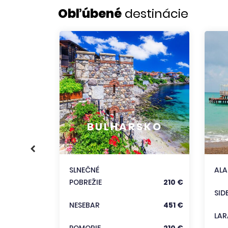
Obľúbené
destinácie
KO
356 €
BULHARSKO
186 €
333 €
SLNEČNÉ
AL
POBREŽIE
210 €
trediská
SID
NESEBAR
451 €
LAR
POMORIE
210 €