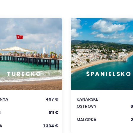
TURECKO
ŠPANIELSKO
ANYA
497 €
KANÁRSKE
OSTROVY
6
E
611 €
MALORKA
A
1 334 €