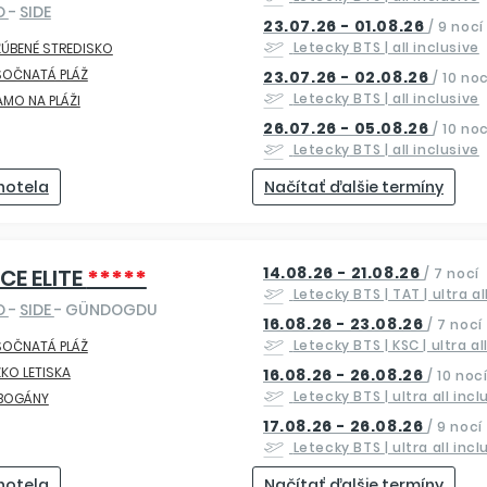
O
-
SIDE
23.07.26 - 01.08.26
/
9 nocí
Letecky
BTS
| all inclusive
ÚBENÉ STREDISKO
SOČNATÁ PLÁŽ
23.07.26 - 02.08.26
/
10 noc
Letecky
BTS
| all inclusive
AMO NA PLÁŽI
26.07.26 - 05.08.26
/
10 noc
Letecky
BTS
| all inclusive
 hotela
Načítať ďalšie termíny
14.08.26 - 21.08.26
CE ELITE
*****
/
7 nocí
Letecky
BTS | TAT
| ultra a
O
-
SIDE
- GÜNDOGDU
16.08.26 - 23.08.26
/
7 nocí
Letecky
BTS | KSC
| ultra a
SOČNATÁ PLÁŽ
ZKO LETISKA
16.08.26 - 26.08.26
/
10 noc
Letecky
BTS
| ultra all incl
BOGÁNY
17.08.26 - 26.08.26
/
9 nocí
Letecky
BTS
| ultra all incl
 hotela
Načítať ďalšie termíny