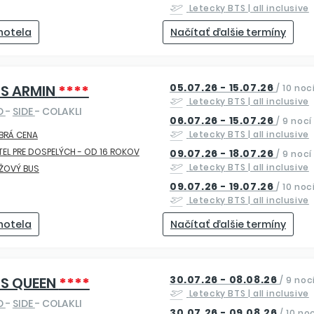
Letecky
BTS
| all inclusive
 hotela
Načítať ďalšie termíny
05.07.26 - 15.07.26
S ARMIN
****
/
10 noc
Letecky
BTS
| all inclusive
O
-
SIDE
- COLAKLI
06.07.26 - 15.07.26
/
9 nocí
Letecky
BTS
| all inclusive
BRÁ CENA
EL PRE DOSPELÝCH - OD 16 ROKOV
09.07.26 - 18.07.26
/
9 nocí
Letecky
BTS
| all inclusive
ŽOVÝ BUS
09.07.26 - 19.07.26
/
10 noc
Letecky
BTS
| all inclusive
 hotela
Načítať ďalšie termíny
30.07.26 - 08.08.26
S QUEEN
****
/
9 noc
Letecky
BTS
| all inclusive
O
-
SIDE
- COLAKLI
30.07.26 - 09.08.26
/
10 noc