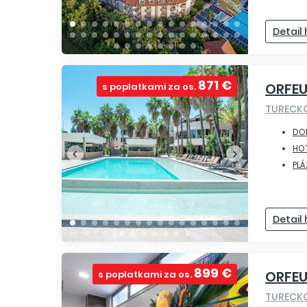
Detail
871 €
ORFEU
s poplatkami za os.
TURECK
DO
HOT
PLÁ
Detail
899 €
ORFEU
s poplatkami za os.
TURECK