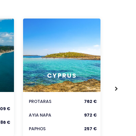
RODOS
CYPRUS
KORFU
KRÉTA
PROTARAS
762 €
09 €
Zobraz
AYIA NAPA
972 €
286 €
PAPHOS
257 €