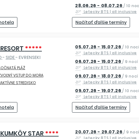
28.06.26 - 08.07.26
/
10 noc
Letecky
BTS
| all inclusive
 hotela
Načítať ďalšie termíny
05.07.26 - 15.07.26
 RESORT
*****
/
10 noc
Letecky
BTS
| all inclusive
O
-
SIDE
- EVRENSEKI
06.07.26 - 15.07.26
/
9 nocí
Letecky
BTS
| all inclusive
SOČNATÁ PLÁŽ
ZVOĽNÝ VSTUP DO MORA
09.07.26 - 18.07.26
/
9 nocí
Letecky
BTS
| all inclusive
AKTÍVNE STREDISKO
09.07.26 - 19.07.26
/
10 noc
Letecky
BTS
| all inclusive
 hotela
Načítať ďalšie termíny
20.07.26 - 29.07.26
 KUMKÖY STAR
****
/
9 noc
Letecky
BTS
| all inclusive