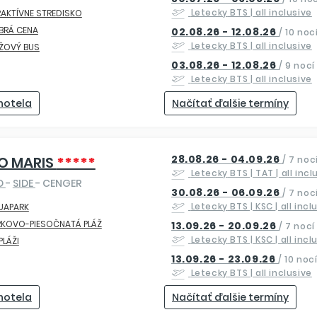
Letecky
BTS
| all inclusive
AKTÍVNE STREDISKO
BRÁ CENA
02.08.26 - 12.08.26
/
10 noc
Letecky
BTS
| all inclusive
ŽOVÝ BUS
03.08.26 - 12.08.26
/
9 nocí
Letecky
BTS
| all inclusive
 hotela
Načítať ďalšie termíny
28.08.26 - 04.09.26
O MARIS
*****
/
7 noc
Letecky
BTS | TAT
| all inc
O
-
SIDE
- CENGER
30.08.26 - 06.09.26
/
7 noc
Letecky
BTS | KSC
| all incl
UAPARK
RKOVO-PIESOČNATÁ PLÁŽ
13.09.26 - 20.09.26
/
7 nocí
Letecky
BTS | KSC
| all incl
 PLÁŽI
13.09.26 - 23.09.26
/
10 noc
Letecky
BTS
| all inclusive
 hotela
Načítať ďalšie termíny