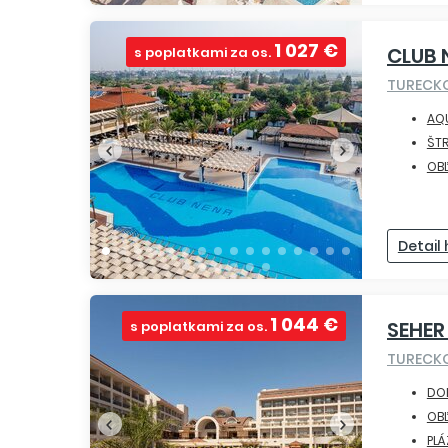
1 027 €
CLUB 
s poplatkami za os.
TURECK
AQ
ŠT
OBĽ
Detail
1 044 €
SEHER
s poplatkami za os.
TURECK
DO
OBĽ
PLÁ