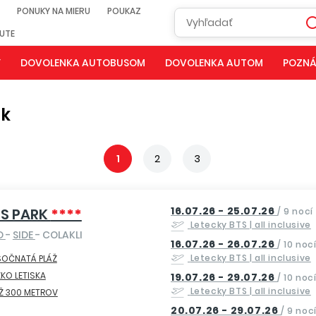
PONUKY NA MIERU
POUKAZ
NUTE
Y
DOVOLENKA AUTOBUSOM
DOVOLENKA AUTOM
POZNÁ
rk
1
2
3
16.07.26 - 25.07.26
S PARK
****
/
9 nocí
Letecky
BTS
| all inclusive
O
-
SIDE
- COLAKLI
16.07.26 - 26.07.26
/
10 noc
Letecky
BTS
| all inclusive
SOČNATÁ PLÁŽ
ZKO LETISKA
19.07.26 - 29.07.26
/
10 noc
Letecky
BTS
| all inclusive
Ž 300 METROV
20.07.26 - 29.07.26
/
9 noc