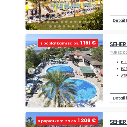
Detail
1 151 €
SEHER
s poplatkami za os.
TURECK
PIE
PO
ATR
Detail
1 206 €
SEHER
s poplatkami za os.