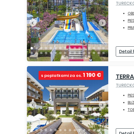
TURECK
OBĽ
PIE
PRI
Detail
1 190 €
TERRA
s poplatkami za os.
TURECK
PIE
BLí
TO
Detail