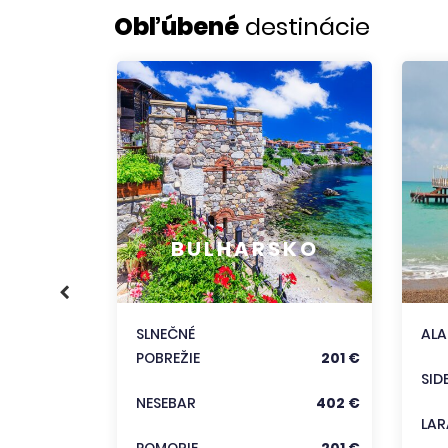
Obľúbené
destinácie
KO
356 €
BULHARSKO
186 €
333 €
SLNEČNÉ
AL
POBREŽIE
201 €
trediská
SID
NESEBAR
402 €
LAR
POMORIE
201 €