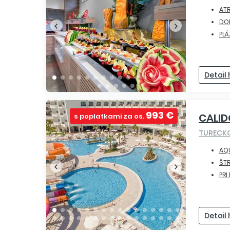
ATR
DO
PLÁ
Detail
993 €
CALID
s poplatkami za os.
TURECK
AQ
ŠT
PRI
Detail