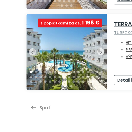
1 198 €
TERR
s poplatkami za os.
TURECK
HIT
PIE
VÝ
Detail
Späť