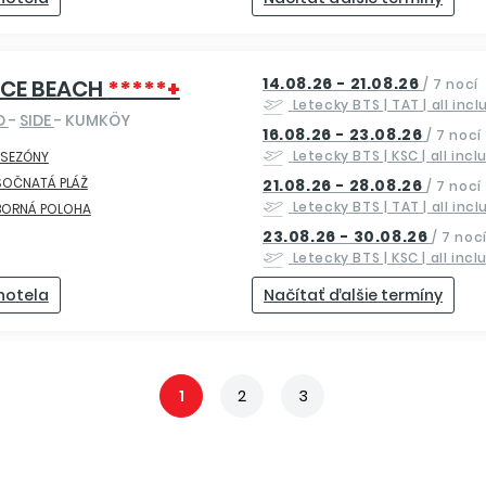
14.08.26 - 21.08.26
ACE BEACH
*****+
/
7 nocí
Letecky
BTS | TAT
| all inc
O
-
SIDE
- KUMKÖY
16.08.26 - 23.08.26
/
7 nocí
Letecky
BTS | KSC
| all incl
 SEZÓNY
SOČNATÁ PLÁŽ
21.08.26 - 28.08.26
/
7 nocí
Letecky
BTS | TAT
| all inc
BORNÁ POLOHA
23.08.26 - 30.08.26
/
7 noc
Letecky
BTS | KSC
| all incl
 hotela
Načítať ďalšie termíny
1
2
3