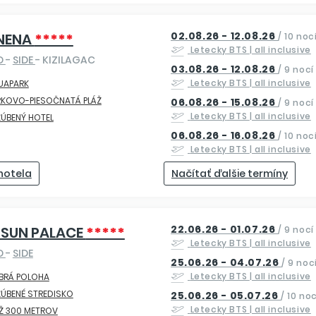
02.08.26 - 12.08.26
NENA
*****
/
10 noc
Letecky
BTS
| all inclusive
O
-
SIDE
- KIZILAGAC
03.08.26 - 12.08.26
/
9 nocí
Letecky
BTS
| all inclusive
UAPARK
RKOVO-PIESOČNATÁ PLÁŽ
06.08.26 - 15.08.26
/
9 nocí
Letecky
BTS
| all inclusive
ÚBENÝ HOTEL
06.08.26 - 16.08.26
/
10 noc
Letecky
BTS
| all inclusive
 hotela
Načítať ďalšie termíny
22.06.26 - 01.07.26
 SUN PALACE
*****
/
9 nocí
Letecky
BTS
| all inclusive
O
-
SIDE
25.06.26 - 04.07.26
/
9 noc
Letecky
BTS
| all inclusive
BRÁ POLOHA
ÚBENÉ STREDISKO
25.06.26 - 05.07.26
/
10 noc
Letecky
BTS
| all inclusive
Ž 300 METROV