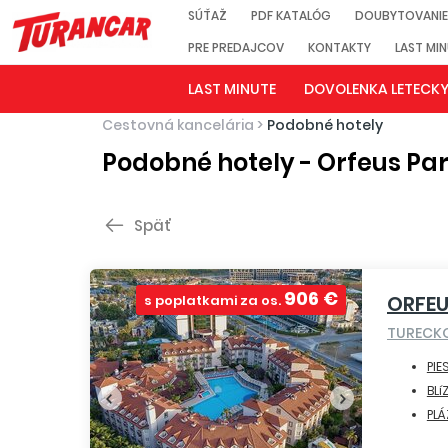
SÚŤAŽ
PDF KATALÓG
DOUBYTOVANIE
PRE PREDAJCOV
KONTAKTY
LAST MI
LAST MINUTE
DOVOLENKA LETECK
Cestovná kancelária
>
Podobné hotely
Podobné hotely - Orfeus Pa
Späť
906 €
ORFEU
s poplatkami za os.
TURECK
PIE
BLí
PLÁ