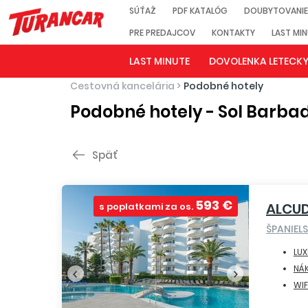
SÚŤAŽ
PDF KATALÓG
DOUBYTOVANIE
PRE PREDAJCOV
KONTAKTY
LAST MI
LAST MINUTE
DOVOLENKA LETECK
Cestovná kancelária
>
Podobné hotely
Podobné hotely - Sol Barba
Späť
593 €
ALCUD
s poplatkami za os.
ŠPANIEL
LUX
NÁ
WIF