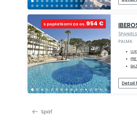
954 €
IBERO
s poplatkami za os.
ŠPANIEL
PALMA
LUX
PR
BA
Detail
Späť