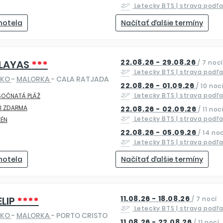
Letecky
BTS
| strava podľ
 hotela
Načítať ďalšie termíny
22.08.26 - 29.08.26
PLAYAS
***
/
7 nocí
Letecky
BTS
| strava podľ
SKO
-
MALORKA
- CALA RATJADA
22.08.26 - 01.09.26
/
10 noc
Letecky
BTS
| strava podľ
SOČNATÁ PLÁŽ
I ZDARMA
22.08.26 - 02.09.26
/
11 noc
Letecky
BTS
| strava podľ
ZÉN
22.08.26 - 05.09.26
/
14 noc
Letecky
BTS
| strava podľ
 hotela
Načítať ďalšie termíny
11.08.26 - 18.08.26
ELIP
****
/
7 nocí
Letecky
BTS
| strava podľ
SKO
-
MALORKA
- PORTO CRISTO
11.08.26 - 22.08.26
/
11 nocí