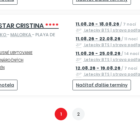
11.08.26 - 18.08.26
STAR CRISTINA
****
/
7 nocí
Letecky
BTS
| strava podľ
SKO
-
MALORKA
- PLAYA DE
11.08.26 - 22.08.26
/
11 nocí
Letecky
BTS
| strava podľ
USNÉ UBYTOVANIE
11.08.26 - 25.08.26
/
14 nocí
Letecky
BTS
| strava podľ
E NÁROČNÝCH
ZÉN
12.08.26 - 19.08.26
/
7 nocí
Letecky
BTS
| strava podľ
 hotela
Načítať ďalšie termíny
1
2