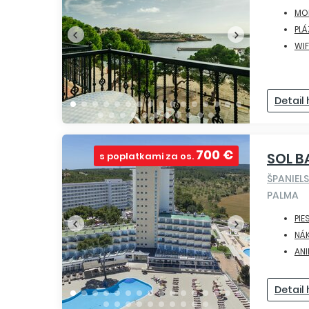
MO
PLÁ
WIF
Detail
700 €
SOL 
s poplatkami za os.
ŠPANIEL
PALMA
PIE
NÁ
ANI
Detail