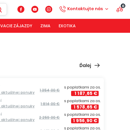
0
Kontaktujte nás
VACIE ZÁJAZDY
ZIMA
EXOTIKA
Ďalej
í
s poplatkami za os.
1 354,00 €
a aktuálnej ponuky
1 187,65 €
í
s poplatkami za os.
1 814,00 €
a aktuálnej ponuky
1 578,65 €
í
s poplatkami za os.
2 259,00 €
a aktuálnej ponuky
1 956,90 €
í
s poplatkami za os.