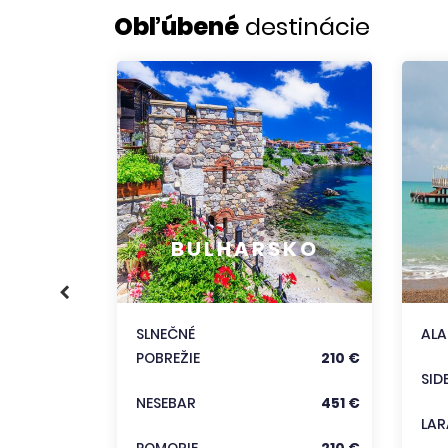
Obľúbené
destinácie
KO
356 €
BULHARSKO
186 €
333 €
SLNEČNÉ
AL
POBREŽIE
210 €
trediská
SID
NESEBAR
451 €
LAR
POMORIE
210 €