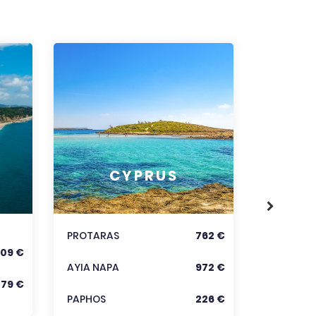
RODOS
CYPRUS
KORFU
KRÉTA
PROTARAS
762 €
09 €
Zobraz
AYIA NAPA
972 €
279 €
PAPHOS
226 €