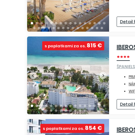
Detail
815 €
IBERO
s poplatkami za os.
****
ŠPANIEL
PRI
NÁ
WIF
Detail
854 €
IBERO
s poplatkami za os.