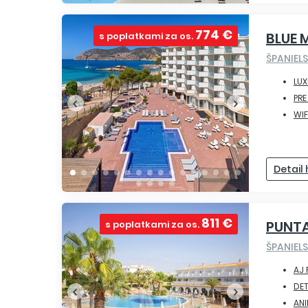
774 €
BLUE 
s poplatkami za os.
ŠPANIEL
LUX
PR
WIF
Detail
811 €
PUNTA
s poplatkami za os.
ŠPANIEL
AJ 
DET
ANI