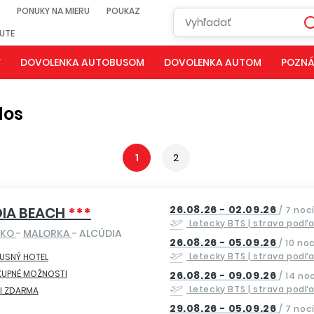
PONUKY NA MIERU
POUKAZ
NUTE
Y
DOVOLENKA AUTOBUSOM
DOVOLENKA AUTOM
POZNÁ
dos
1
2
26.08.26 - 02.09.26
IA BEACH
***
/
7 noc
Letecky
BTS
| strava podľ
SKO
-
MALORKA
- ALCÚDIA
26.08.26 - 05.09.26
/
10 noc
Letecky
BTS
| strava podľ
USNÝ HOTEL
KUPNÉ MOŽNOSTI
26.08.26 - 09.09.26
/
14 noc
Letecky
BTS
| strava podľ
I ZDARMA
29.08.26 - 05.09.26
/
7 noc