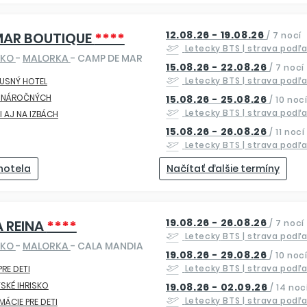
12.08.26 - 19.08.26
MAR BOUTIQUE
****
/
7 nocí
Letecky
BTS
| strava podľ
SKO
-
MALORKA
- CAMP DE MAR
15.08.26 - 22.08.26
/
7 nocí
Letecky
BTS
| strava podľ
USNÝ HOTEL
E NÁROČNÝCH
15.08.26 - 25.08.26
/
10 noc
Letecky
BTS
| strava podľ
I AJ NA IZBÁCH
15.08.26 - 26.08.26
/
11 nocí
Letecky
BTS
| strava podľ
 hotela
Načítať ďalšie termíny
19.08.26 - 26.08.26
 REINA
****
/
7 nocí
Letecky
BTS
| strava podľ
SKO
-
MALORKA
- CALA MANDIA
19.08.26 - 29.08.26
/
10 noc
Letecky
BTS
| strava podľ
PRE DETI
SKÉ IHRISKO
19.08.26 - 02.09.26
/
14 noc
Letecky
BTS
| strava podľ
MÁCIE PRE DETI