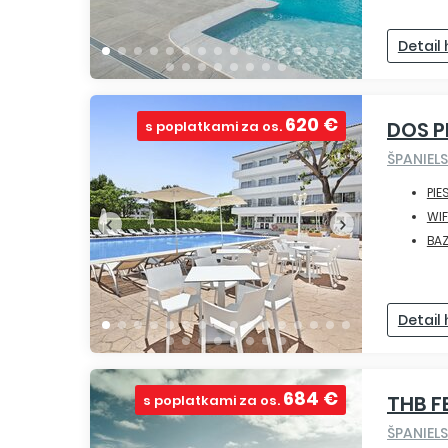
Detail
620 €
DOS 
s poplatkami za os.
ŠPANIEL
PIE
WIF
BA
Detail
684 €
THB F
s poplatkami za os.
ŠPANIEL