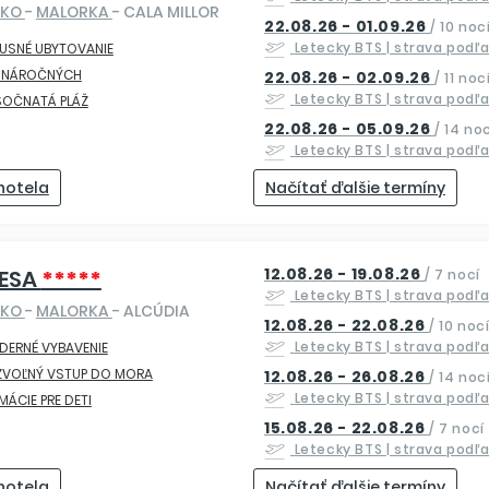
SKO
-
MALORKA
- CALA MILLOR
22.08.26 - 01.09.26
/
10 noc
Letecky
BTS
| strava podľ
USNÉ UBYTOVANIE
E NÁROČNÝCH
22.08.26 - 02.09.26
/
11 noc
Letecky
BTS
| strava podľ
SOČNATÁ PLÁŽ
22.08.26 - 05.09.26
/
14 noc
Letecky
BTS
| strava podľ
 hotela
Načítať ďalšie termíny
12.08.26 - 19.08.26
ESA
*****
/
7 nocí
Letecky
BTS
| strava podľ
SKO
-
MALORKA
- ALCÚDIA
12.08.26 - 22.08.26
/
10 noc
Letecky
BTS
| strava podľ
DERNÉ VYBAVENIE
ZVOĽNÝ VSTUP DO MORA
12.08.26 - 26.08.26
/
14 noc
Letecky
BTS
| strava podľ
MÁCIE PRE DETI
15.08.26 - 22.08.26
/
7 nocí
Letecky
BTS
| strava podľ
 hotela
Načítať ďalšie termíny