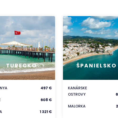
TURECKO
ŠPANIELSKO
ANYA
497 €
KANÁRSKE
OSTROVY
6
E
608 €
MALORKA
A
1 321 €