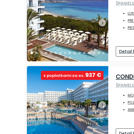
ŠPANIEL
LUX
PR
PIE
Detail
937 €
COND
s poplatkami za os.
ŠPANIEL
MO
PO
ANI
Detail