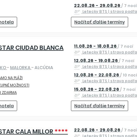
22.08.26 - 29.08.26
/
7 nocí
Letecky
BTS
| strava podľ
 hotela
Načítať ďalšie termíny
11.08.26 - 18.08.26
STAR CIUDAD BLANCA
/
7 nocí
Letecky
BTS
| strava podľ
12.08.26 - 19.08.26
/
7 nocí
Letecky
BTS
| strava podľ
SKO
-
MALORKA
- ALCÚDIA
12.08.26 - 22.08.26
/
10 noc
AMO NA PLÁŽI
Letecky
BTS
| strava podľ
KUPNÉ MOŽNOSTI
15.08.26 - 22.08.26
/
7 nocí
I ZDARMA
Letecky
BTS
| strava podľ
 hotela
Načítať ďalšie termíny
22.08.26 - 29.08.26
STAR CALA MILLOR
****
/
7 nocí
Letecky
BTS
| strava podľ