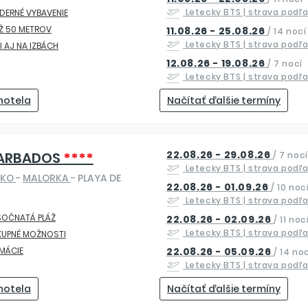
Letecky
BTS
| strava podľ
DERNÉ VYBAVENIE
Ž 50 METROV
11.08.26 - 25.08.26
/
14 nocí
Letecky
BTS
| strava podľ
I AJ NA IZBÁCH
12.08.26 - 19.08.26
/
7 nocí
Letecky
BTS
| strava podľ
 hotela
Načítať ďalšie termíny
22.08.26 - 29.08.26
BARBADOS
****
/
7 nocí
Letecky
BTS
| strava podľ
SKO
-
MALORKA
- PLAYA DE
22.08.26 - 01.09.26
/
10 noc
Letecky
BTS
| strava podľ
SOČNATÁ PLÁŽ
22.08.26 - 02.09.26
/
11 noc
Letecky
BTS
| strava podľ
KUPNÉ MOŽNOSTI
MÁCIE
22.08.26 - 05.09.26
/
14 noc
Letecky
BTS
| strava podľ
 hotela
Načítať ďalšie termíny