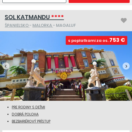
SOL KATMANDU
****
ŠPANIELSKO
-
MALORKA
- MAGALUF
753 €
s poplatkami za os.
PRE RODINY S DEŤMI
DOBRÁ POLOHA
BEZBARIÉROVÝ PRÍSTUP