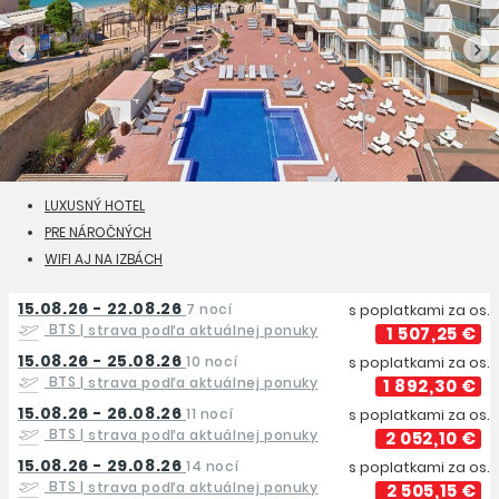
LUXUSNÝ HOTEL
PRE NÁROČNÝCH
WIFI AJ NA IZBÁCH
15.08.26 - 22.08.26
7 nocí
s poplatkami za os.
BTS
| strava podľa aktuálnej ponuky
1 507,25 €
15.08.26 - 25.08.26
10 nocí
s poplatkami za os.
BTS
| strava podľa aktuálnej ponuky
1 892,30 €
15.08.26 - 26.08.26
11 nocí
s poplatkami za os.
BTS
| strava podľa aktuálnej ponuky
2 052,10 €
15.08.26 - 29.08.26
14 nocí
s poplatkami za os.
BTS
| strava podľa aktuálnej ponuky
2 505,15 €