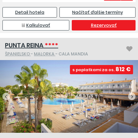
Detail hotela
Načítať ďalšie termíny
Kalkulovať
Rezervovať
PUNTA REINA
****
ŠPANIELSKO
-
MALORKA
- CALA MANDIA
812 €
s poplatkami za os.