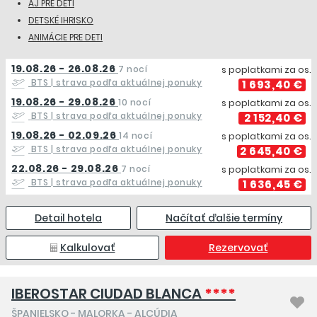
AJ PRE DETI
DETSKÉ IHRISKO
ANIMÁCIE PRE DETI
19.08.26 - 26.08.26
7 nocí
s poplatkami za os.
BTS
| strava podľa aktuálnej ponuky
1 693,40 €
19.08.26 - 29.08.26
10 nocí
s poplatkami za os.
BTS
| strava podľa aktuálnej ponuky
2 152,40 €
19.08.26 - 02.09.26
14 nocí
s poplatkami za os.
BTS
| strava podľa aktuálnej ponuky
2 645,40 €
22.08.26 - 29.08.26
7 nocí
s poplatkami za os.
BTS
| strava podľa aktuálnej ponuky
1 636,45 €
Detail hotela
Načítať ďalšie termíny
Kalkulovať
Rezervovať
IBEROSTAR CIUDAD BLANCA
****
ŠPANIELSKO
-
MALORKA
- ALCÚDIA