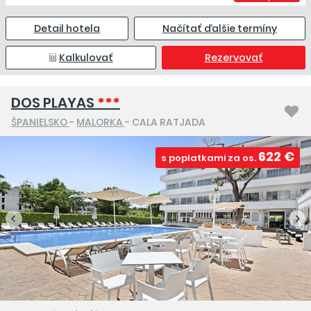
Detail hotela
Načítať ďalšie termíny
Kalkulovať
Rezervovať
DOS PLAYAS
***
ŠPANIELSKO
-
MALORKA
- CALA RATJADA
622 €
s poplatkami za os.