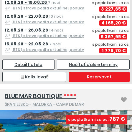
12.08.26 - 19.08.26
7 nocí
s poplatkami za os.
BTS
| strava podľa aktuálnej ponuky
3 227,65 €
12.08.26 - 22.08.26
10 nocí
s poplatkami za os.
BTS
| strava podľa aktuálnej ponuky
4 165,20 €
12.08.26 - 26.08.26
14 nocí
s poplatkami za os.
BTS
| strava podľa aktuálnej ponuky
5 367,95 €
15.08.26 - 22.08.26
7 nocí
s poplatkami za os.
BTS
| strava podľa aktuálnej ponuky
1 776,70 €
Detail hotela
Načítať ďalšie termíny
Kalkulovať
Rezervovať
BLUE MAR BOUTIQUE
****
ŠPANIELSKO
-
MALORKA
- CAMP DE MAR
787 €
s poplatkami za os.