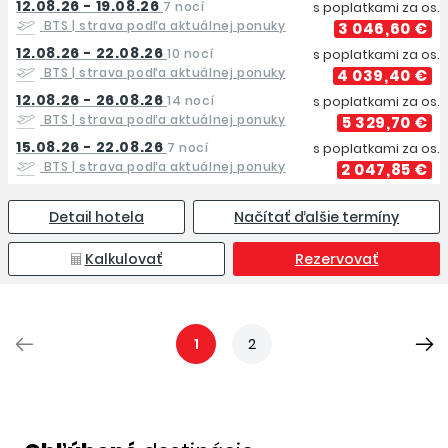
12.08.26 - 19.08.26
7 nocí
s poplatkami za os.
BTS
| strava podľa aktuálnej ponuky
3 046,60 €
12.08.26 - 22.08.26
10 nocí
s poplatkami za os.
BTS
| strava podľa aktuálnej ponuky
4 039,40 €
12.08.26 - 26.08.26
14 nocí
s poplatkami za os.
BTS
| strava podľa aktuálnej ponuky
5 329,70 €
15.08.26 - 22.08.26
7 nocí
s poplatkami za os.
BTS
| strava podľa aktuálnej ponuky
2 047,85 €
Detail hotela
Načítať ďalšie termíny
Kalkulovať
Rezervovať
1
2