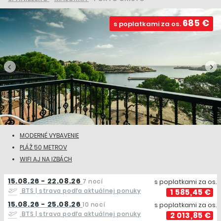
685 €
s poplatkami za os.
MODERNÉ VYBAVENIE
PLÁŽ 50 METROV
WIFI AJ NA IZBÁCH
15.08.26 - 22.08.26
7 nocí
s poplatkami za os.
BTS
| strava podľa aktuálnej ponuky
1 585,45 €
15.08.26 - 25.08.26
10 nocí
s poplatkami za os.
BTS
| strava podľa aktuálnej ponuky
2 013,85 €