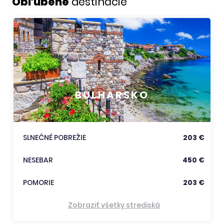
Obľúbené
destinácie
BULHARSKO
SLNEČNÉ POBREŽIE
203 €
NESEBAR
450 €
POMORIE
203 €
Zobraziť všetky strediská