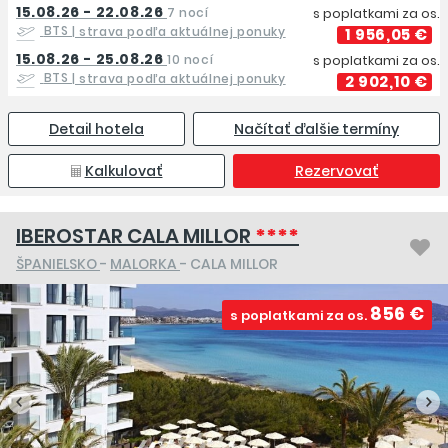
15.08.26 - 22.08.26
7 nocí
s poplatkami za os.
BTS
| strava podľa aktuálnej ponuky
1 956,05 €
15.08.26 - 25.08.26
10 nocí
s poplatkami za os.
BTS
| strava podľa aktuálnej ponuky
2 902,10 €
Detail hotela
Načítať ďalšie termíny
Kalkulovať
Rezervovať
IBEROSTAR CALA MILLOR
****
ŠPANIELSKO
-
MALORKA
- CALA MILLOR
856 €
s poplatkami za os.