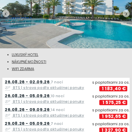
LUXUSNÝ HOTEL
NÁKUPNÉ MOŽNOSTI
WIFI ZDARMA
26.08.26 - 02.09.26
7 nocí
s poplatkami za os.
BTS
| strava podľa aktuálnej ponuky
1 183,40 €
26.08.26 - 05.09.26
10 nocí
s poplatkami za os.
BTS
| strava podľa aktuálnej ponuky
1 575,25 €
26.08.26 - 09.09.26
14 nocí
s poplatkami za os.
BTS
| strava podľa aktuálnej ponuky
1 952,65 €
29.08.26 - 05.09.26
7 nocí
s poplatkami za os.
BTS
| strava podľa aktuálnej ponuky
1 327,90 €