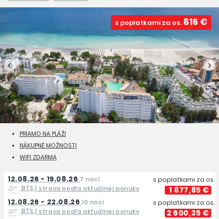
816 €
s poplatkami za os.
PRIAMO NA PLÁŽI
NÁKUPNÉ MOŽNOSTI
WIFI ZDARMA
12.08.26 - 19.08.26
7 nocí
s poplatkami za os.
BTS
| strava podľa aktuálnej ponuky
1 877,85 €
12.08.26 - 22.08.26
10 nocí
s poplatkami za os.
BTS
| strava podľa aktuálnej ponuky
2 600,35 €