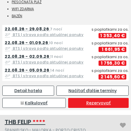
PIESOČNATÁ PLÁŽ
WIFI ZDARMA
BAZÉN
22.08.26 - 29.08.26
7 nocí
s poplatkami za os.
BTS
| strava podľa aktuálnej ponuky
1 353,40 €
22.08.26 - 01.09.26
10 nocí
s poplatkami za os.
BTS
| strava podľa aktuálnej ponuky
1 661,95 €
22.08.26 - 02.09.26
11 nocí
s poplatkami za os.
BTS
| strava podľa aktuálnej ponuky
1 756,30 €
22.08.26 - 05.09.26
14 nocí
s poplatkami za os.
BTS
| strava podľa aktuálnej ponuky
2 145,60 €
Detail hotela
Načítať ďalšie termíny
Kalkulovať
Rezervovať
THB FELIP
****
ŠPANIELSKO
-
MALORKA
- PORTO CRISTO