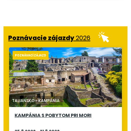
Poznávacie zájazdy
2026
POZNÁVACÍ ZÁJAZD
TALIANSKO
-
KAMPÁNIA
KAMPÁNIA S POBYTOM PRI MORI