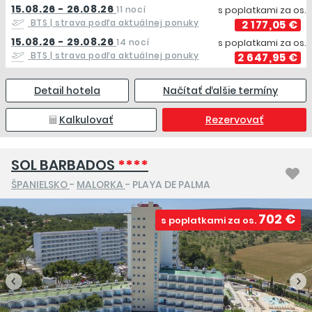
15.08.26 - 26.08.26
11 nocí
s poplatkami za os.
BTS
| strava podľa aktuálnej ponuky
2 177,05 €
15.08.26 - 29.08.26
14 nocí
s poplatkami za os.
BTS
| strava podľa aktuálnej ponuky
2 647,95 €
Detail hotela
Načítať ďalšie termíny
Kalkulovať
Rezervovať
SOL BARBADOS
****
ŠPANIELSKO
-
MALORKA
- PLAYA DE PALMA
702 €
s poplatkami za os.