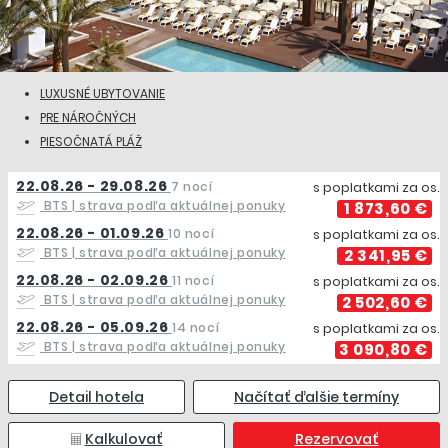
LUXUSNÉ UBYTOVANIE
PRE NÁROČNÝCH
PIESOČNATÁ PLÁŽ
22.08.26 - 29.08.26
7 nocí
s poplatkami za os.
BTS
| strava podľa aktuálnej ponuky
1 873,60 €
22.08.26 - 01.09.26
10 nocí
s poplatkami za os.
BTS
| strava podľa aktuálnej ponuky
2 341,95 €
22.08.26 - 02.09.26
11 nocí
s poplatkami za os.
BTS
| strava podľa aktuálnej ponuky
2 502,60 €
22.08.26 - 05.09.26
14 nocí
s poplatkami za os.
BTS
| strava podľa aktuálnej ponuky
3 090,80 €
Detail hotela
Načítať ďalšie termíny
Kalkulovať
Rezervovať