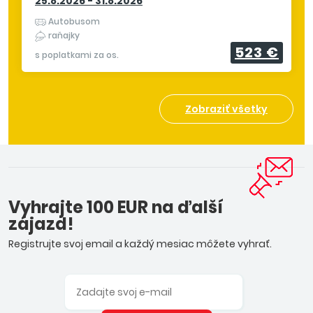
25.8.2026 - 31.8.2026
Autobusom
raňajky
523 €
s poplatkami za os.
Zobraziť všetky
Vyhrajte 100 EUR na ďalší
zájazd!
Registrujte svoj email a každý mesiac môžete vyhrať.