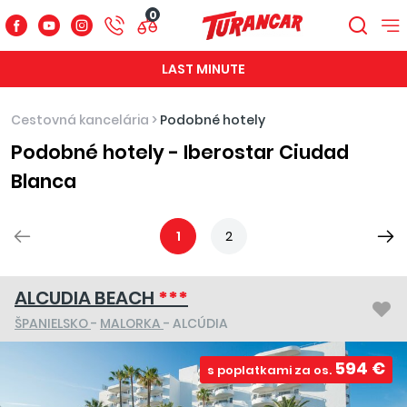
0
LAST MINUTE
Cestovná kancelária
>
Podobné hotely
Podobné hotely - Iberostar Ciudad
Blanca
1
2
ALCUDIA BEACH
***
ŠPANIELSKO
-
MALORKA
- ALCÚDIA
594 €
s poplatkami za os.