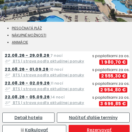
PIESOČNATÁ PLÁŽ
NÁKUPNÉ MOŽNOSTI
ANIMÁCIE
22.08.26 - 29.08.26
7 nocí
s poplatkami za os.
BTS
| strava podľa aktuálnej ponuky
1 980,70 €
22.08.26 - 01.09.26
10 nocí
s poplatkami za os.
BTS
| strava podľa aktuálnej ponuky
2 555,30 €
22.08.26 - 02.09.26
11 nocí
s poplatkami za os.
BTS
| strava podľa aktuálnej ponuky
2 954,80 €
22.08.26 - 05.09.26
14 nocí
s poplatkami za os.
BTS
| strava podľa aktuálnej ponuky
3 696,85 €
Detail hotela
Načítať ďalšie termíny
Kalkulovať
Rezervovať