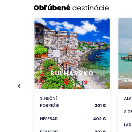
Obľúbené
destinácie
KO
356 €
BULHARSKO
186 €
333 €
SLNEČNÉ
AL
POBREŽIE
201 €
trediská
SID
NESEBAR
402 €
LAR
POMORIE
201 €