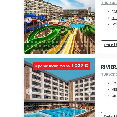
TURECK
AQ
DET
DO
Detail
1 027 €
RIVIE
s poplatkami za os.
TURECK
HOT
ME
OBĽ
Detail