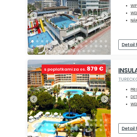
WIF
WE
NÁ
Detail
879 €
INSUL
s poplatkami za os.
TURECK
PRI
DET
WE
Detail