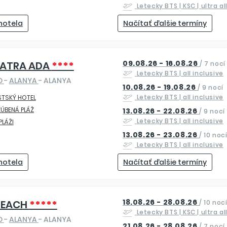
Letecky
BTS | KSC
| ultra a
 hotela
Načítať ďalšie termíny
09.08.26 - 16.08.26
PATRA ADA
****
/
7 nocí
Letecky
BTS
| all inclusive
O
-
ALANYA
- ALANYA
10.08.26 - 19.08.26
/
9 nocí
Letecky
BTS
| all inclusive
STSKÝ HOTEL
ÚBENÁ PLÁŽ
13.08.26 - 22.08.26
/
9 nocí
Letecky
BTS
| all inclusive
 PLÁŽI
13.08.26 - 23.08.26
/
10 noc
Letecky
BTS
| all inclusive
 hotela
Načítať ďalšie termíny
18.08.26 - 28.08.26
BEACH
*****
/
10 noc
Letecky
BTS | KSC
| ultra a
O
-
ALANYA
- ALANYA
21.08.26 - 28.08.26
/
7 nocí