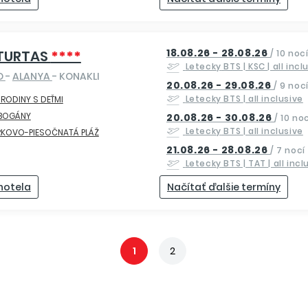
18.08.26 - 28.08.26
 TURTAS
****
/
10 noc
Letecky
BTS | KSC
| all incl
O
-
ALANYA
- KONAKLI
20.08.26 - 29.08.26
/
9 noc
Letecky
BTS
| all inclusive
 RODINY S DEŤMI
BOGÁNY
20.08.26 - 30.08.26
/
10 noc
Letecky
BTS
| all inclusive
RKOVO-PIESOČNATÁ PLÁŽ
21.08.26 - 28.08.26
/
7 nocí
Letecky
BTS | TAT
| all inc
 hotela
Načítať ďalšie termíny
1
2