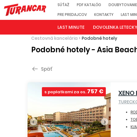
SÚŤAŽ
PDF KATALÓG
DOUBYTOVANIE
PRE PREDAJCOV
KONTAKTY
LAST MI
LAST MINUTE
DOVOLENKA LETECK
Cestovná kancelária
>
Podobné hotely
Podobné hotely - Asia Beac
Späť
757 €
XENO 
s poplatkami za os.
TURECK
ROD
TO
KLI