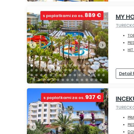
889 €
MY H
s poplatkami za os.
TURECK
TO
PIE
HIT
Detail
937 €
INCEK
s poplatkami za os.
TURECK
PRI
PIE
DO