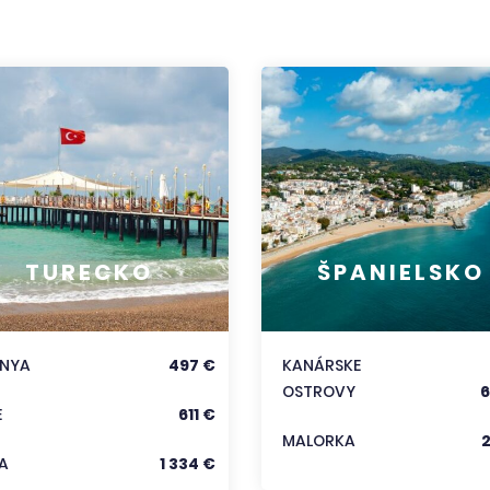
TURECKO
ŠPANIELSKO
ANYA
497 €
KANÁRSKE
OSTROVY
6
E
611 €
MALORKA
A
1 334 €