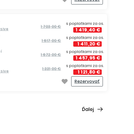
í
s poplatkami za os.
1 703,00 €
usive
1 419,40 €
í
s poplatkami za os.
1 617,00 €
1 411,20 €
í
s poplatkami za os.
1 672,00 €
1 457,95 €
s poplatkami za os.
1 331,00 €
lusive
1 121,80 €
Rezervovať
Ďalej