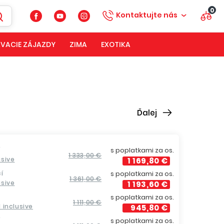
0
Kontaktujte nás
VACIE ZÁJAZDY
ZIMA
EXOTIKA
Ďalej
í
s poplatkami za os.
1 333,00 €
usive
1 169,80 €
í
s poplatkami za os.
1 361,00 €
usive
1 193,60 €
s poplatkami za os.
1 111,00 €
ll inclusive
945,80 €
í
s poplatkami za os.