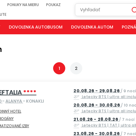
PONUKY NA MIERU
POUKAZ
NUTE
Y
DOVOLENKA AUTOBUSOM
DOVOLENKA AUTOM
POZNÁ
h
1
2
20.08.26 - 29.08.26
EFTALIA
****
/
9 noc
Letecky
BTS
| ultra all incl
O
-
ALANYA
- KONAKLI
20.08.26 - 30.08.26
/
10 noc
Letecky
BTS
| ultra all incl
INNÝ HOTEL
BOGÁNY
21.08.26 - 28.08.26
/
7 nocí
Letecky
BTS | TAT
| ultra a
MATIZOVANÉ IZBY
23.08.26 - 30.08.26
/
7 noc