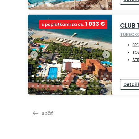
1 033 €
CLUB
s poplatkami za os.
TURECK
PRE
TO
ŠT
Detail
Späť