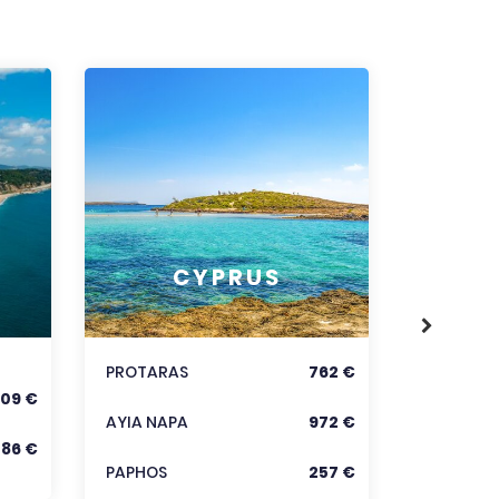
RODOS
CYPRUS
KORFU
KRÉTA
PROTARAS
762 €
09 €
Zobraz
AYIA NAPA
972 €
286 €
PAPHOS
257 €