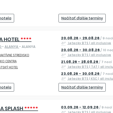
 hotela
Načítať ďalšie termíny
20.08.26 - 29.08.26
RA HOTEL
****
/
9 noc
Letecky
BTS
| all inclusive
O
-
ALANYA
- ALANYA
20.08.26 - 30.08.26
/
10 noc
Letecky
BTS
| all inclusive
AKTÍVNE STREDISKO
ZKO CENTRA
21.08.26 - 28.08.26
/
7 nocí
Letecky
BTS | TAT
| all inc
STSKÝ HOTEL
23.08.26 - 30.08.26
/
7 noc
Letecky
BTS | KSC
| all incl
 hotela
Načítať ďalšie termíny
03.09.26 - 12.09.26
IA SPLASH
*****
/
9 nocí
Letecky
BTS
| all inclusive