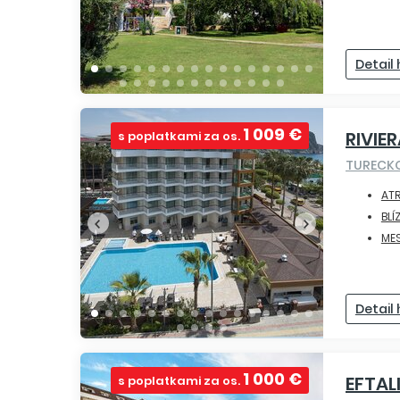
Detail
1 009 €
RIVIE
s poplatkami za os.
TURECK
ATR
BLÍ
ME
Detail
1 000 €
EFTAL
s poplatkami za os.