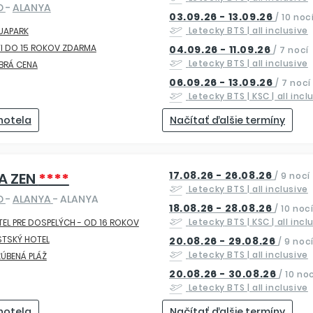
O
-
ALANYA
03.09.26 - 13.09.26
/
10 noc
Letecky
BTS
| all inclusive
UAPARK
I DO 15 ROKOV ZDARMA
04.09.26 - 11.09.26
/
7 nocí
Letecky
BTS
| all inclusive
BRÁ CENA
06.09.26 - 13.09.26
/
7 nocí
Letecky
BTS | KSC
| all incl
 hotela
Načítať ďalšie termíny
17.08.26 - 26.08.26
RA ZEN
****
/
9 nocí
Letecky
BTS
| all inclusive
O
-
ALANYA
- ALANYA
18.08.26 - 28.08.26
/
10 noc
Letecky
BTS | KSC
| all incl
EL PRE DOSPELÝCH - OD 16 ROKOV
STSKÝ HOTEL
20.08.26 - 29.08.26
/
9 noc
Letecky
BTS
| all inclusive
ÚBENÁ PLÁŽ
20.08.26 - 30.08.26
/
10 noc
Letecky
BTS
| all inclusive
 hotela
Načítať ďalšie termíny