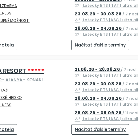
Letecky
BTS | TAT
| ultra a
I ZDARMA
LLNESS
23.08.26 - 30.08.26
/
7 noc
Letecky
BTS | KSC
| ultra a
KUPNÉ MOŽNOSTI
28.08.26 - 04.09.26
/
7 noc
Letecky
BTS | TAT
| ultra a
 hotela
Načítať ďalšie termíny
21.08.26 - 28.08.26
A RESORT
*****
/
7 nocí
Letecky
BTS | TAT
| ultra a
O
-
ALANYA
- KONAKLI
23.08.26 - 30.08.26
/
7 noc
Letecky
BTS | KSC
| ultra a
 PLÁŽI
SKÉ IHRISKO
28.08.26 - 04.09.26
/
7 noc
Letecky
BTS | TAT
| ultra a
LLNESS
28.08.26 - 08.09.26
/
11 noc
Letecky
BTS | KSC
| ultra a
 hotela
Načítať ďalšie termíny