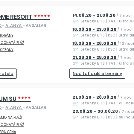
14.08.26 - 21.08.26
OME RESORT
*****
/
7 nocí
Letecky
BTS | TAT
| ultra a
O
-
ALANYA
- AVSALLAR
16.08.26 - 23.08.26
/
7 nocí
Letecky
BTS | KSC
| ultra a
BOGÁNY
SOČNATÁ PLÁŽ
18.08.26 - 28.08.26
/
10 noc
Letecky
BTS | KSC
| ultra a
 SEZÓNY
21.08.26 - 28.08.26
/
7 nocí
Letecky
BTS | TAT
| ultra a
 hotela
Načítať ďalšie termíny
21.08.26 - 28.08.26
UM SU
****
/
7 nocí
Letecky
BTS | TAT
| all inc
O
-
ALANYA
- AVSALLAR
23.08.26 - 30.08.26
/
7 noc
Letecky
BTS | KSC
| all incl
AMO NA PLÁŽI
SOČNATÁ PLÁŽ
BRÁ CENA